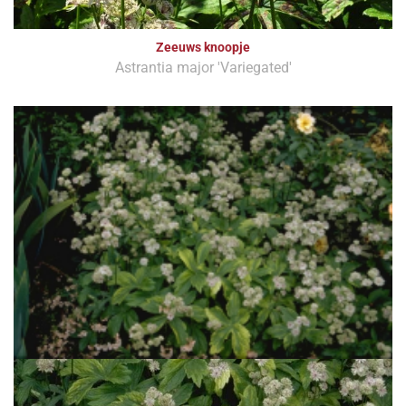
Zeeuws knoopje
Astrantia major 'Variegated'