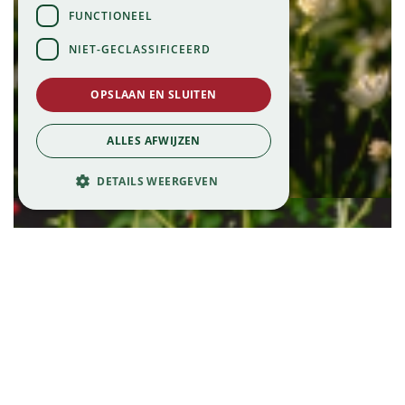
FUNCTIONEEL
NIET-GECLASSIFICEERD
OPSLAAN EN SLUITEN
Zeeuws knoopje
ALLES AFWIJZEN
Astrantia major 'Shaggy'
DETAILS WEERGEVEN