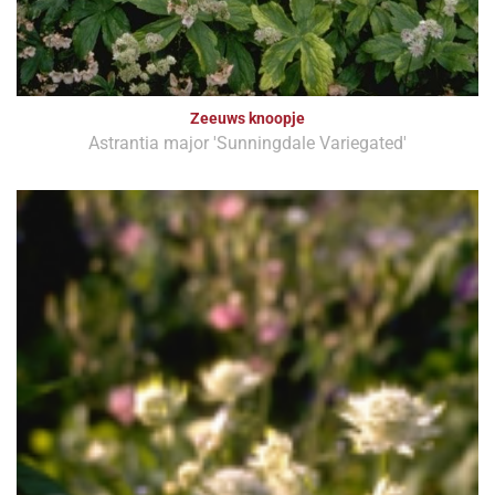
Zeeuws knoopje
Astrantia major 'Sunningdale Variegated'