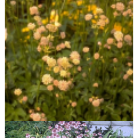
Zeeuws knoopje
Astrantia carniolica