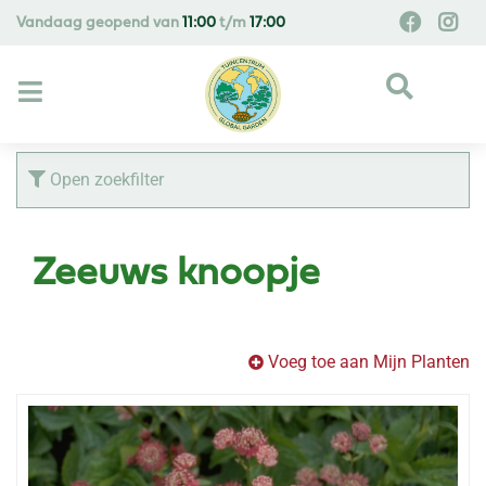
G
Vandaag geopend van
11:00
t/m
17:00
a
n
a
a
r
c
Open zoekfilter
o
n
t
Zeeuws knoopje
e
n
t
Voeg toe aan Mijn Planten