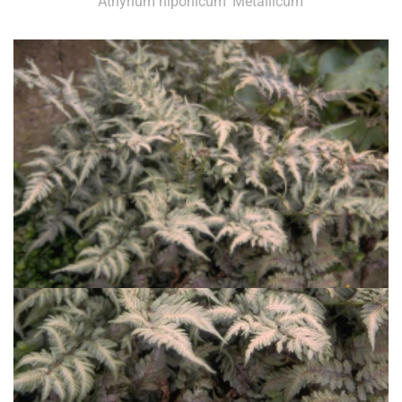
Athyrium niponicum 'Metallicum'