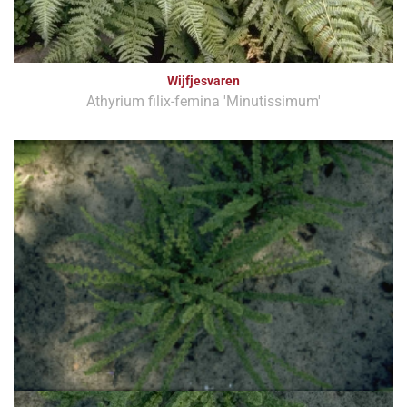
Wijfjesvaren
Athyrium filix-femina 'Minutissimum'