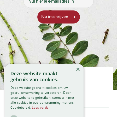
×
Deze website maakt
Openingstijden
gebruik van cookies.
Maandag
09:00 - 18:00
Deze website gebruikt cookies om uw
Dinsdag
09:00 - 18:00
gebruikerservaring te verbeteren. Door
onze website te gebruiken, stemt u in met
Woensdag
09:00 - 18:00
Klantenservice
alle cookies in overeenstemming met ons
Donderdag
09:00 - 18:00
Service
Cookiebeleid.
Lees verder
Vrijdag
09:00 - 18:00
Assortiment
Zaterdag
09:00 - 17:00