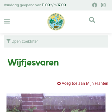
G
Vandaag geopend van
11:00
t/m
17:00
a
n
a
a
r
c
Open zoekfilter
o
n
t
Wijfjesvaren
e
n
t
Voeg toe aan Mijn Planten