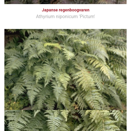
Japanse regenboogvaren
Athyrium niponicum 'Pictum'