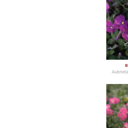
B
Aubrieta