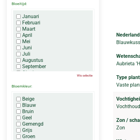
Bloeitijd:
Januari
Februari
Maart
Nederland
April
Mei
Blauwkus
Juni
Juli
Wetenscha
Augustus
Aubrieta '
September
Oktober
Wis selectie
Type plant
November
Vaste plan
December
Bloemkleur:
Beige
Vochtighei
Blauw
Vochthou
Bruin
Geel
Zon / sch
Gemengd
Zon
Grijs
Groen