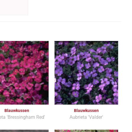
Blauwkussen
Blauwkussen
eta 'Bressingham Red'
Aubrieta 'Valder'