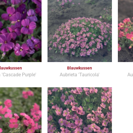
lauwkussen
Blauwkussen
 'Cascade Purple'
Aubrieta 'Tauricola'
Au