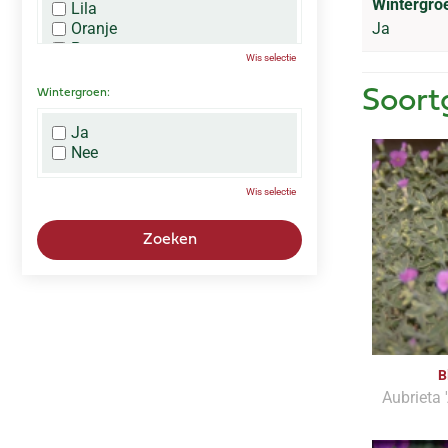
Wintergro
Lila
Oranje
Ja
Paars
Wis selectie
Rood
Roze
Wintergroen:
Soort
Wit
Zwart
Ja
Nee
Wis selectie
B
Aubrieta 