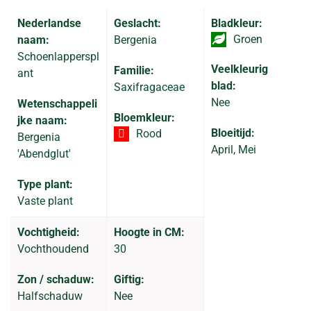
Nederlandse
Geslacht:
Bladkleur:
Groen
naam:
Bergenia
Schoenlapperspl
Veelkleurig
Familie:
ant
blad:
Saxifragaceae
Nee
Wetenschappeli
Bloemkleur:
jke naam:
Bloeitijd:
Rood
Bergenia
April, Mei
'Abendglut'
Type plant:
Vaste plant
Vochtigheid:
Hoogte in CM:
Vochthoudend
30
Zon / schaduw:
Giftig:
Halfschaduw
Nee