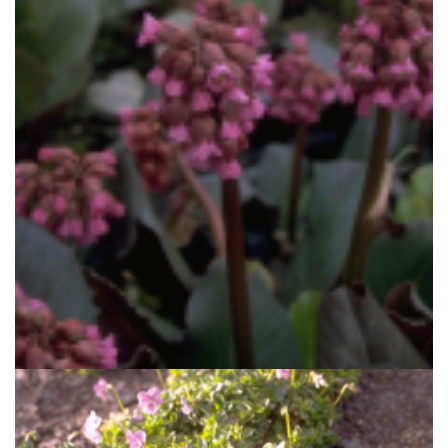
Schoenlappersplant
Bergenia 'Abendglocken'