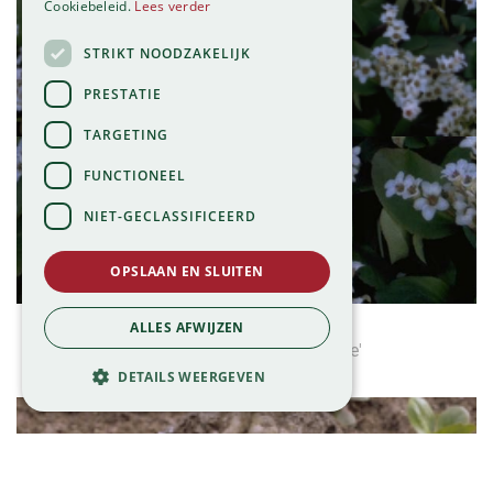
Cookiebeleid.
Lees verder
STRIKT NOODZAKELIJK
PRESTATIE
TARGETING
FUNCTIONEEL
NIET-GECLASSIFICEERD
OPSLAAN EN SLUITEN
Schoenlappersplant
ALLES AFWIJZEN
Bergenia 'Bressingham White'
DETAILS WEERGEVEN