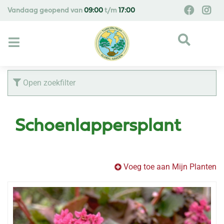
G
Vandaag geopend van
09:00
t/m
17:00
a
n
a
a
r
c
Open zoekfilter
o
n
t
Schoenlappersplant
e
n
t
Voeg toe aan Mijn Planten