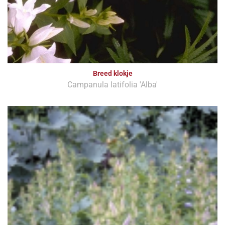
Breed klokje
Campanula latifolia 'Alba'