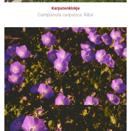
Karpatenklokje
Campanula carpatica 'Alba'