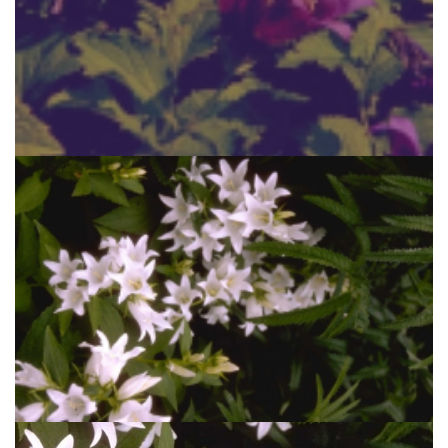
Breed klokje
Campanula latifolia var. macrantha