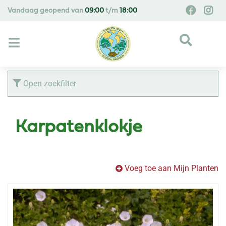
G
Vandaag geopend van
09:00
t/m
18:00
a
n
a
a
r
c
Open zoekfilter
o
n
t
Karpatenklokje
e
n
t
Voeg toe aan Mijn Planten