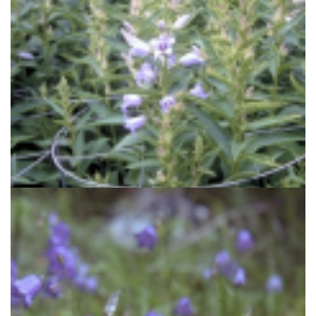
Breedbladig klokje
Campanula latifolia 'Gloaming'