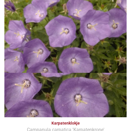
Karpatenklokje
Campanula carpatica 'Karpatenkrone'