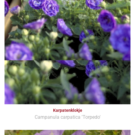
Karpatenklokje
Campanula carpatica 'Torpedo'