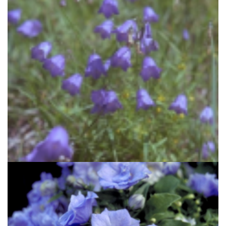
Grasklokje
Campanula rotundifolia