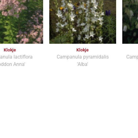
Klokje
Klokje
nula lactiflora
Campanula pyramidalis
Campa
oddon Anna'
'Alba'