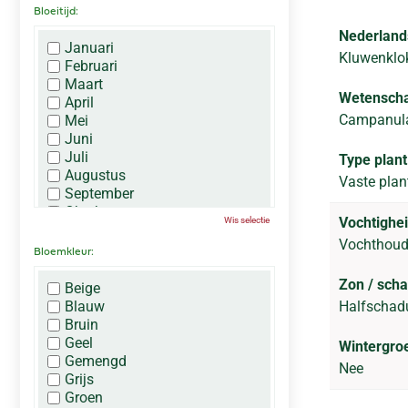
Bloeitijd:
Nederland
Januari
Kluwenklo
Februari
Maart
Wetenscha
April
Campanula
Mei
Juni
Juli
Type plant
Augustus
Vaste plan
September
Oktober
Vochtighei
Wis selectie
November
Vochthou
December
Bloemkleur:
Zon / sch
Beige
Blauw
Halfscha
Bruin
Geel
Wintergro
Gemengd
Nee
Grijs
Groen