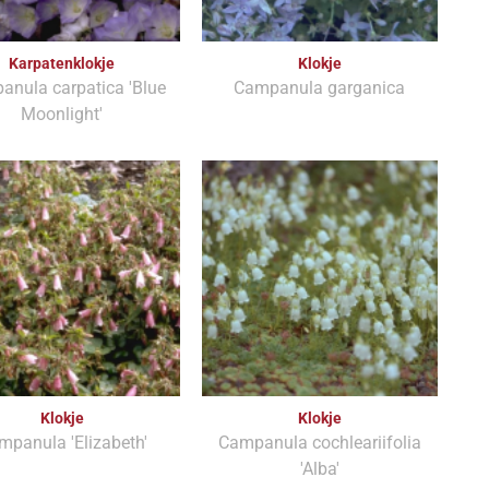
Karpatenklokje
Klokje
nula carpatica 'Blue
Campanula garganica
Moonlight'
Klokje
Klokje
mpanula 'Elizabeth'
Campanula cochleariifolia
'Alba'