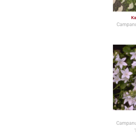
Ka
Campanul
Campanu