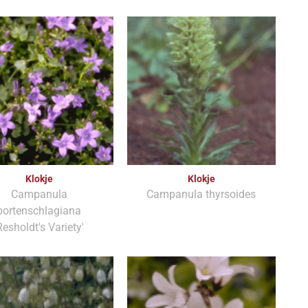
Klokje
Klokje
Campanula
Campanula thyrsoides
portenschlagiana
Resholdt's Variety'