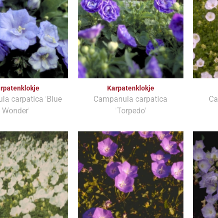
rpatenklokje
Karpatenklokje
a carpatica 'Blue
Campanula carpatica
Ca
Wonder'
'Torpedo'