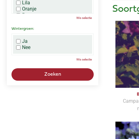
Lila
Soort
Oranje
Paars
Wis selectie
Rood
Roze
Wintergroen:
Wit
Zwart
Ja
Nee
Wis selectie
B
Campanu