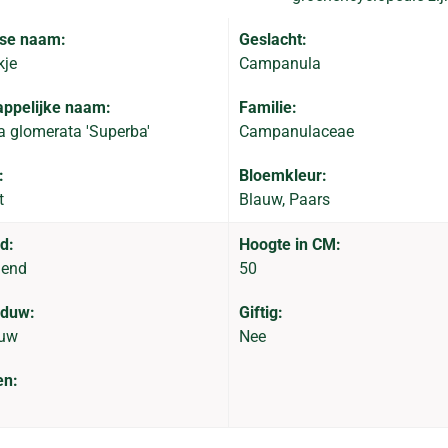
se naam:
Geslacht:
kje
Campanula
ppelijke naam:
Familie:
 glomerata 'Superba'
Campanulaceae
:
Bloemkleur:
t
Blauw, Paars
d:
Hoogte in CM:
dend
50
aduw:
Giftig:
duw
Nee
en: