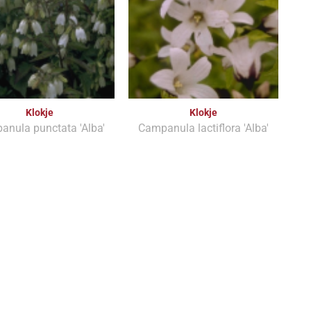
Klokje
Klokje
nula punctata 'Alba'
Campanula lactiflora 'Alba'