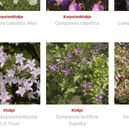
rpatenklokje
Karpatenklokje
a carpatica 'Alba'
Campanula carpatica
Campa
Klokje
Klokje
la poscharskyana
Campanula lactiflora
Ca
'E.H. Frost'
'Superba'