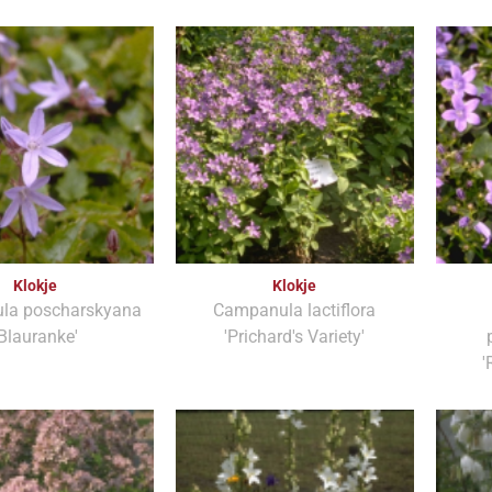
Klokje
Klokje
la poscharskyana
Campanula lactiflora
'Blauranke'
'Prichard's Variety'
'