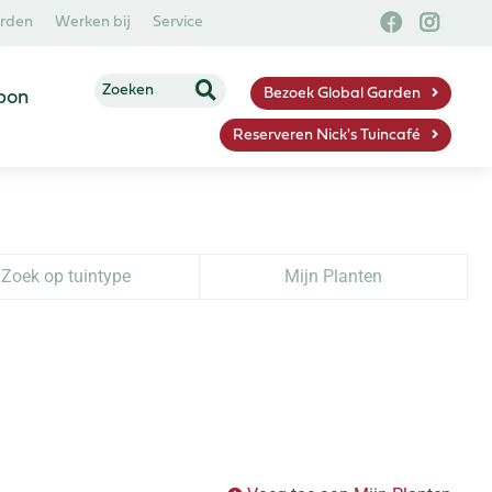
arden
Werken bij
Service
Bezoek Global Garden
bon
Reserveren Nick's Tuincafé
Zoek op tuintype
Mijn Planten