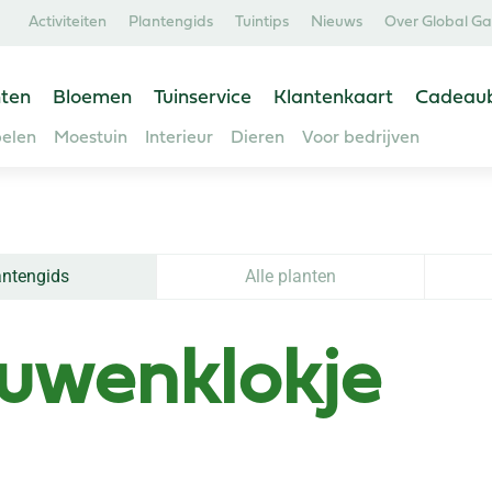
Activiteiten
Plantengids
Tuintips
Nieuws
Over Global G
ten
Bloemen
Tuinservice
Klantenkaart
Cadeau
elen
Moestuin
Interieur
Dieren
Voor bedrijven
antengids
Alle planten
uwenklokje