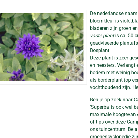
De nederlandse naam
bloemkleur is violetbla
bladeren zijn groen e
vaste plant
is ca. 50 c
geadviseerde plantafst
Bosplant.
Deze plant is zeer ge
en heesters. Verlangt
bodem met weinig boom
als borderplant (op e
vochthoudend zijn. Het
Ben je op zoek naar 
'Superba' is ook wel 
maximale hoogtevan on
of tips over deze Cam
ons tuincentrum. Belan
groenencyclopedie zij