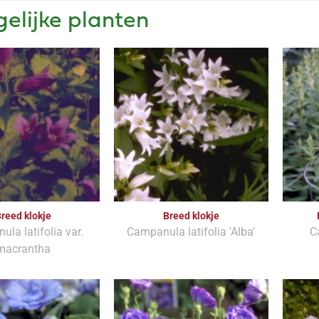
gelijke planten
reed klokje
Breed klokje
la latifolia var.
Campanula latifolia 'Alba'
C
macrantha