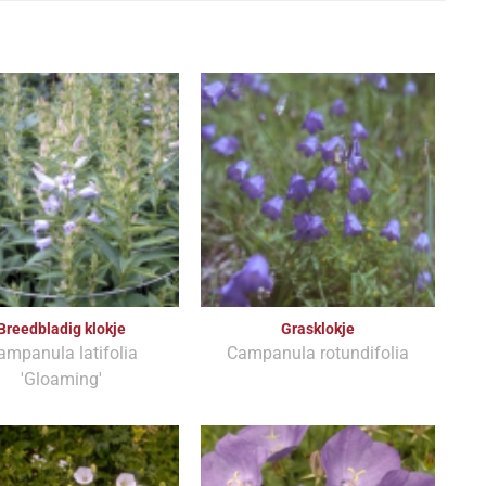
Breedbladig klokje
Grasklokje
ampanula latifolia
Campanula rotundifolia
'Gloaming'