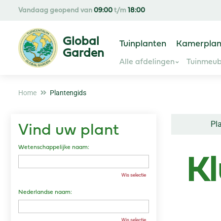
Ga
Vandaag geopend van
09:00
t/m
18:00
naar
content
Tuinplanten
Kamerplan
Alle afdelingen
Tuinmeub
Home
Plantengids
Pl
Vind uw plant
Wetenschappelijke naam:
Kl
Wis selectie
Nederlandse naam:
Wis selectie