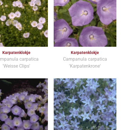
Karpatenklokje
Karpatenklokje
mpanula carpatica
Campanula carpatica
'Weisse Clips'
'Karpatenkrone'