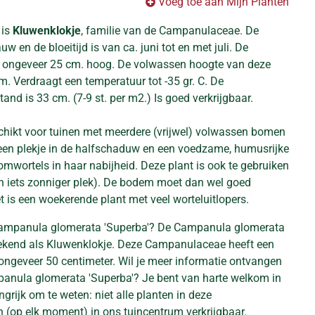
Voeg toe aan Mijn Planten
 is
Kluwenklokje
, familie van de Campanulaceae. De
uw en de bloeitijd is van ca. juni tot en met juli. De
n ongeveer 25 cm. hoog. De volwassen hoogte van deze
m. Verdraagt een temperatuur tot -35 gr. C. De
and is 33 cm. (7-9 st. per m2.) Is goed verkrijgbaar.
schikt voor tuinen met meerdere (vrijwel) volwassen bomen
 een plekje in de halfschaduw en een voedzame, humusrijke
wortels in haar nabijheid. Deze plant is ook te gebruiken
en iets zonniger plek). De bodem moet dan wel goed
 is een woekerende plant met veel worteluitlopers.
Campanula glomerata 'Superba'? De Campanula glomerata
bekend als Kluwenklokje. Deze Campanulaceae heeft een
geveer 50 centimeter. Wil je meer informatie ontvangen
panula glomerata 'Superba'? Je bent van harte welkom in
grijk om te weten: niet alle planten in deze
n (op elk moment) in ons tuincentrum verkrijgbaar.