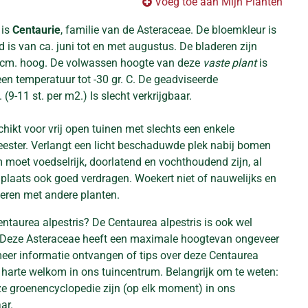
Voeg toe aan Mijn Planten
 is
Centaurie
, familie van de Asteraceae. De bloemkleur is
jd is van ca. juni tot en met augustus. De bladeren zijn
 cm. hoog. De volwassen hoogte van deze
vaste plant
is
en temperatuur tot -30 gr. C. De geadviseerde
(9-11 st. per m2.) Is slecht verkrijgbaar.
chikt voor vrij open tuinen met slechts een enkele
ester. Verlangt een licht beschaduwde plek nabij bomen
 moet voedselrijk, doorlatend en vochthoudend zijn, al
plaats ook goed verdragen. Woekert niet of nauwelijks en
eren met andere planten.
ntaurea alpestris? De Centaurea alpestris is ook wel
. Deze Asteraceae heeft een maximale hoogtevan ongeveer
 meer informatie ontvangen of tips over deze Centaurea
n harte welkom in ons tuincentrum. Belangrijk om te weten:
eze groenencyclopedie zijn (op elk moment) in ons
ar.