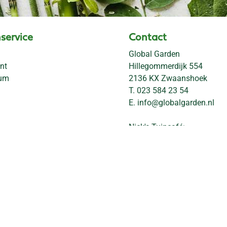
service
Contact
Global Garden
nt
Hillegommerdijk 554
rum
2136 KX Zwaanshoek
T.
023 584 23 54
E.
info@globalgarden.nl
Nick's Tuincafé:
06-57663460
info@nickstuincafe.nl