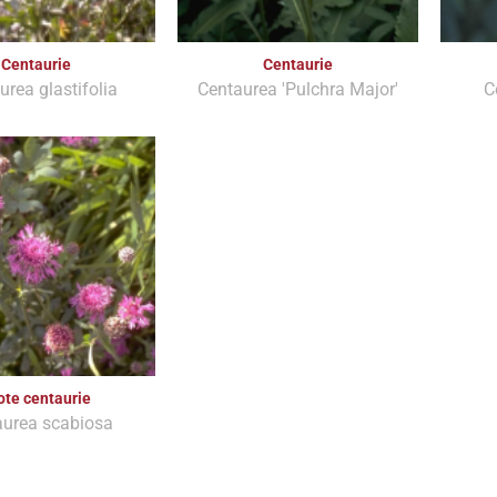
Centaurie
Centaurie
urea glastifolia
Centaurea 'Pulchra Major'
C
ote centaurie
aurea scabiosa