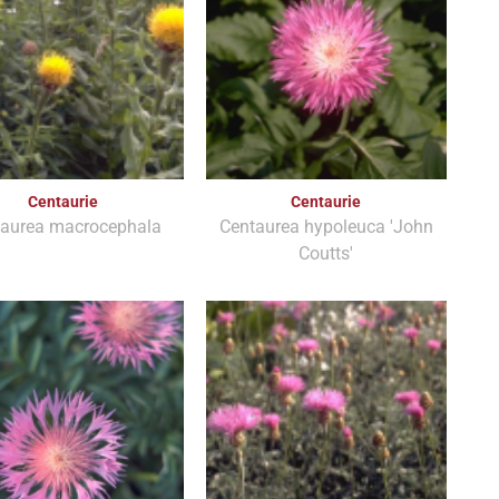
Centaurie
Centaurie
taurea macrocephala
Centaurea hypoleuca 'John
Coutts'