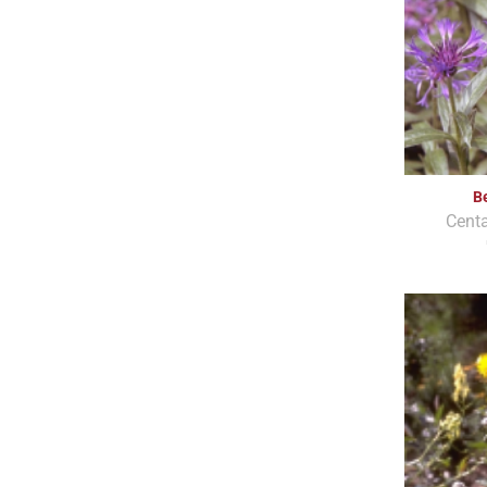
B
Cent