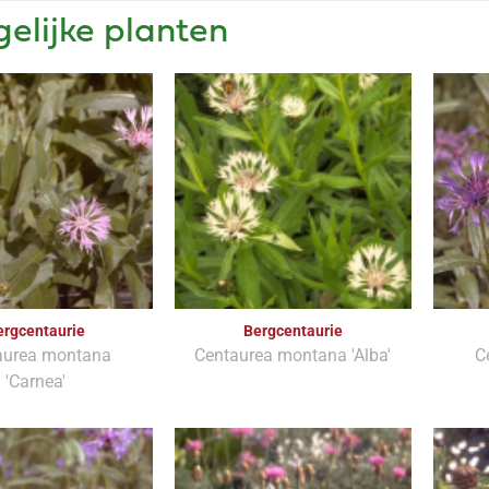
gelijke planten
ergcentaurie
Bergcentaurie
aurea montana
Centaurea montana 'Alba'
C
'Carnea'