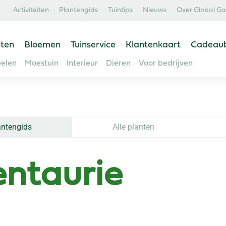
Activiteiten
Plantengids
Tuintips
Nieuws
Over Global G
ten
Bloemen
Tuinservice
Klantenkaart
Cadeau
elen
Moestuin
Interieur
Dieren
Voor bedrijven
antengids
Alle planten
ntaurie