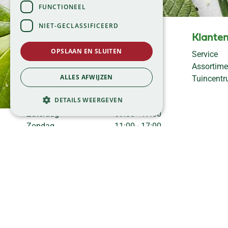
FUNCTIONEEL
NIET-GECLASSIFICEERD
Openingstijden
Klanten
OPSLAAN EN SLUITEN
Maandag
09:00 - 18:00
Service
Dinsdag
09:00 - 18:00
Assortime
Woensdag
09:00 - 18:00
ALLES AFWIJZEN
Tuincent
Donderdag
09:00 - 18:00
DETAILS WEERGEVEN
Vrijdag
09:00 - 18:00
Zaterdag
09:00 - 17:00
Zondag
11:00 - 17:00
Bekijk onze afwijkende
openingstijden >
©Tuincentrum Global Garden |
|
Huisregels
Privacy Policy