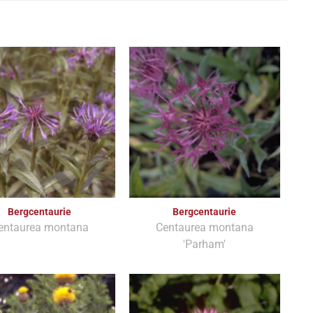
Bergcentaurie
Bergcentaurie
entaurea montana
Centaurea montana
'Parham'