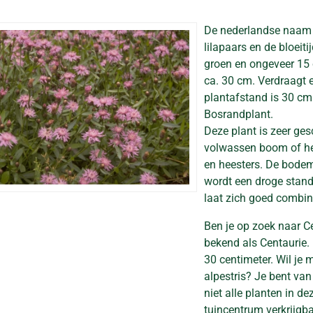
De nederlandse naam
lilapaars en de bloeiti
groen en ongeveer 15
ca. 30 cm. Verdraagt e
plantafstand is 30 cm. 
Bosrandplant.
Deze plant is zeer ges
volwassen boom of he
en heesters. De bodem
wordt een droge stand
laat zich goed combin
Ben je op zoek naar Ce
bekend als Centaurie
30 centimeter. Wil je
alpestris? Je bent va
niet alle planten in d
tuincentrum verkrijgba