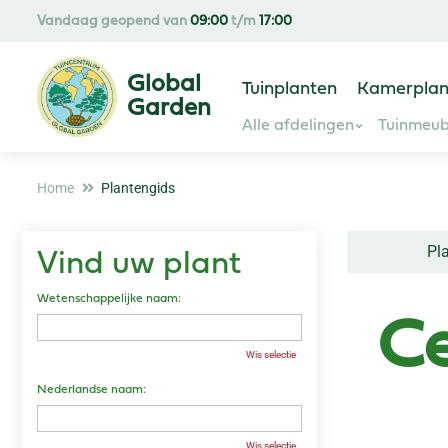
Ga
Vandaag geopend van
09:00
t/m
17:00
naar
content
Tuinplanten
Kamerplan
Alle afdelingen
Tuinmeub
Home
Plantengids
Pl
Vind uw plant
Wetenschappelijke naam:
Ce
Wis selectie
Nederlandse naam:
Wis selectie