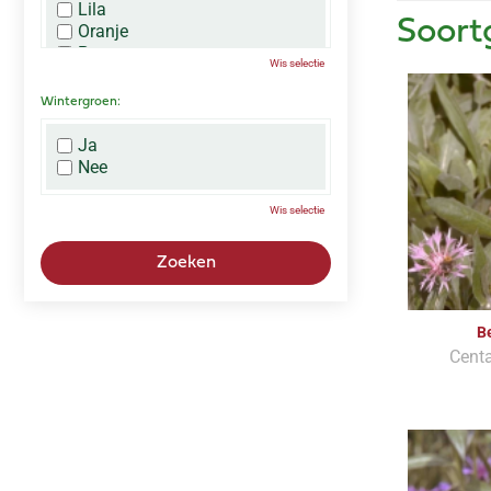
Lila
Soort
Oranje
Paars
Wis selectie
Rood
Roze
Wintergroen:
Wit
Zwart
Ja
Nee
Wis selectie
B
Cent