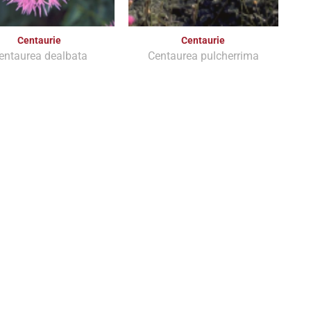
Centaurie
Centaurie
entaurea dealbata
Centaurea pulcherrima