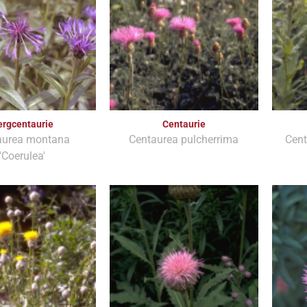
ergcentaurie
Centaurie
aurea montana
Centaurea pulcherrima
Cen
'Coerulea'