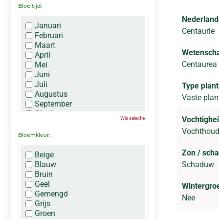
Bloeitijd:
Nederland
Januari
Centaurie
Februari
Maart
Wetenscha
April
Centaurea 
Mei
Juni
Juli
Type plant
Augustus
Vaste plan
September
Oktober
Vochtighei
Wis selectie
November
Vochthou
December
Bloemkleur:
Zon / sch
Beige
Blauw
Schaduw
Bruin
Geel
Wintergro
Gemengd
Nee
Grijs
Groen