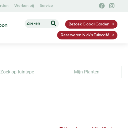
arden
Werken bij
Service
Bezoek Global Garden
bon
Reserveren Nick's Tuincafé
Zoek op tuintype
Mijn Planten