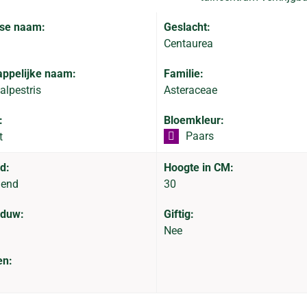
se naam:
Geslacht:
Centaurea
ppelijke naam:
Familie:
alpestris
Asteraceae
:
Bloemkleur:
Paars
t
d:
Hoogte in CM:
dend
30
aduw:
Giftig:
Nee
en: