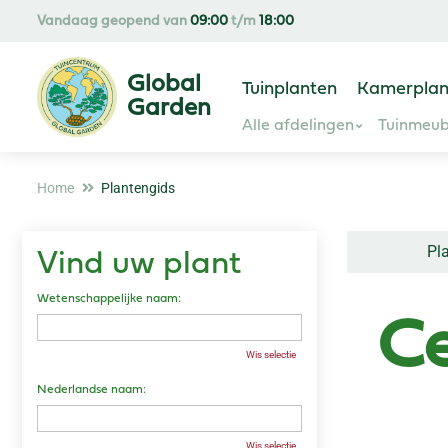
Ga
Vandaag geopend van
09:00
t/m
18:00
naar
content
Tuinplanten
Kamerplan
Alle afdelingen
Tuinmeub
Home
Plantengids
Pl
Vind uw plant
Wetenschappelijke naam:
Ce
Wis selectie
Nederlandse naam:
Wis selectie