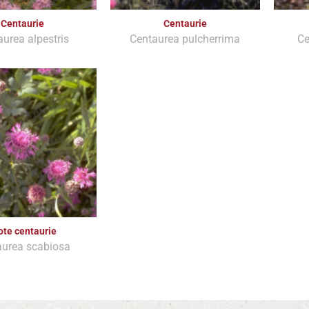
Centaurie
Centaurie
urea alpestris
Centaurea pulcherrima
Ce
ote centaurie
aurea scabiosa