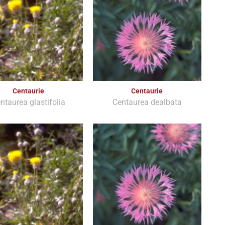
Centaurie
Centaurie
ntaurea glastifolia
Centaurea dealbata