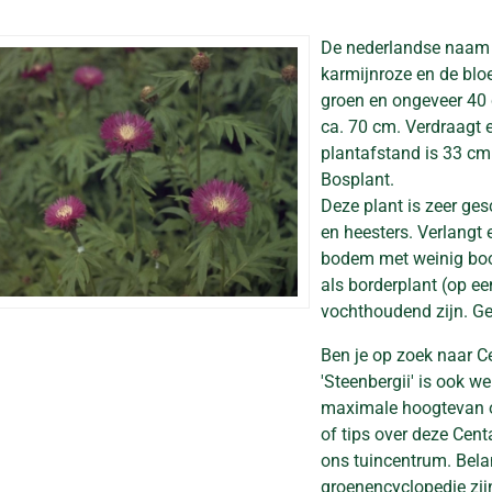
De nederlandse naam
karmijnroze en de bloe
groen en ongeveer 40
ca. 70 cm. Verdraagt e
plantafstand is 33 cm. 
Bosplant.
Deze plant is zeer ge
en heesters. Verlangt
bodem met weinig boom
als borderplant (op e
vochthoudend zijn. Ge
Ben je op zoek naar C
'Steenbergii' is ook w
maximale hoogtevan on
of tips over deze Cent
ons tuincentrum. Belan
groenencyclopedie zij