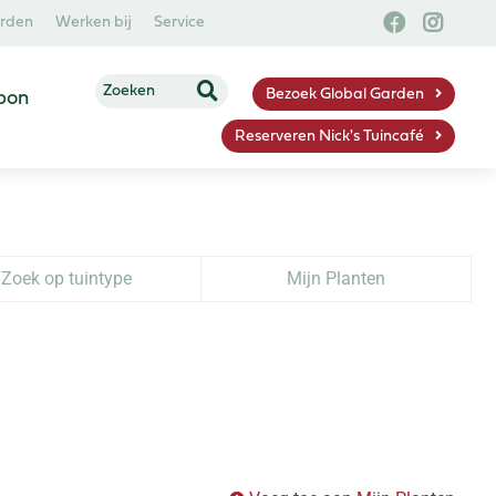
arden
Werken bij
Service
Bezoek Global Garden
bon
Reserveren Nick's Tuincafé
Zoek op tuintype
Mijn Planten