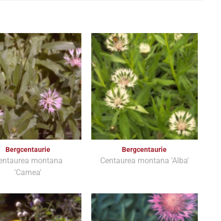
Bergcentaurie
Bergcentaurie
entaurea montana
Centaurea montana 'Alba'
'Carnea'