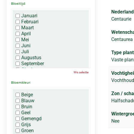
Bloeitijd:
Nederland
Januari
Centaurie
Februari
Maart
Wetenscha
April
Centaurea 
Mei
Juni
Juli
Type plant
Augustus
Vaste plan
September
Oktober
Vochtighei
Wis selectie
November
Vochthou
December
Bloemkleur:
Zon / sch
Beige
Blauw
Halfscha
Bruin
Geel
Wintergro
Gemengd
Nee
Grijs
Groen