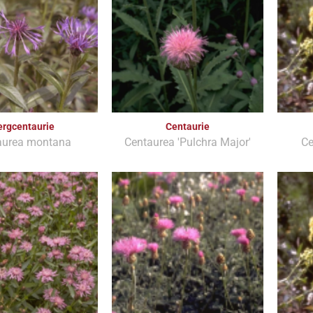
ergcentaurie
Centaurie
aurea montana
Centaurea 'Pulchra Major'
Ce