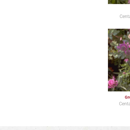
Centa
Gr
Cent