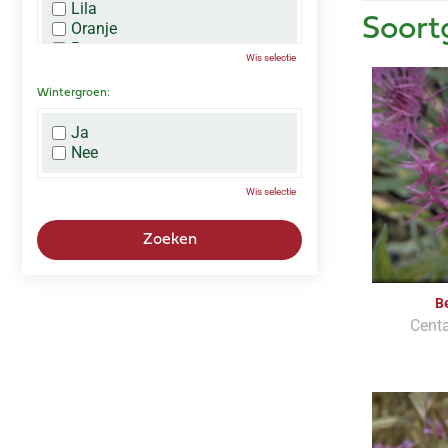
Lila
Soort
Oranje
Paars
Wis selectie
Rood
Roze
Wintergroen:
Wit
Zwart
Ja
Nee
Wis selectie
B
Cent