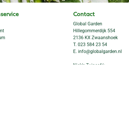
service
Contact
Global Garden
nt
Hillegommerdijk 554
rum
2136 KX Zwaanshoek
T.
023 584 23 54
E.
info@globalgarden.nl
Nick's Tuincafé:
06-57663460
info@nickstuincafe.nl