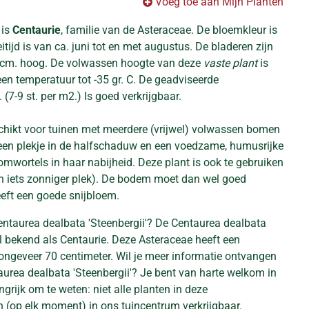
Voeg toe aan Mijn Planten
 is
Centaurie
, familie van de Asteraceae. De bloemkleur is
itijd is van ca. juni tot en met augustus. De bladeren zijn
 cm. hoog. De volwassen hoogte van deze
vaste plant
is
en temperatuur tot -35 gr. C. De geadviseerde
(7-9 st. per m2.) Is goed verkrijgbaar.
schikt voor tuinen met meerdere (vrijwel) volwassen bomen
 een plekje in de halfschaduw en een voedzame, humusrijke
wortels in haar nabijheid. Deze plant is ook te gebruiken
en iets zonniger plek). De bodem moet dan wel goed
eft een goede snijbloem.
entaurea dealbata 'Steenbergii'? De Centaurea dealbata
el bekend als Centaurie. Deze Asteraceae heeft een
geveer 70 centimeter. Wil je meer informatie ontvangen
aurea dealbata 'Steenbergii'? Je bent van harte welkom in
grijk om te weten: niet alle planten in deze
n (op elk moment) in ons tuincentrum verkrijgbaar.