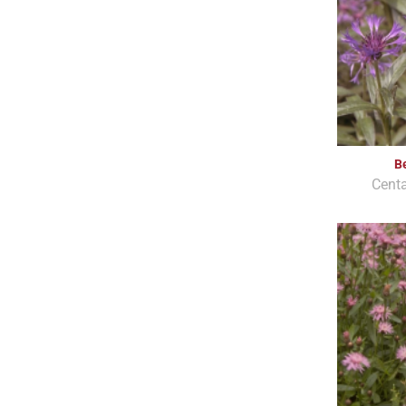
B
Cent