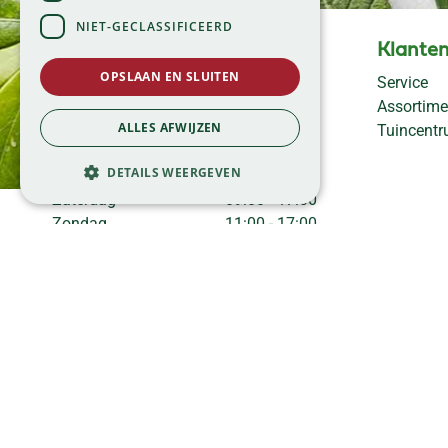
NIET-GECLASSIFICEERD
Openingstijden
Klanten
OPSLAAN EN SLUITEN
Maandag
09:00 - 18:00
Service
Dinsdag
09:00 - 18:00
Assortime
Woensdag
09:00 - 18:00
ALLES AFWIJZEN
Tuincent
Donderdag
09:00 - 18:00
DETAILS WEERGEVEN
Vrijdag
09:00 - 18:00
Zaterdag
09:00 - 17:00
Zondag
11:00 - 17:00
Bekijk onze afwijkende
openingstijden >
©Tuincentrum Global Garden |
|
Huisregels
Privacy Policy
*
Website design door Buro Brein
Development
Green Solutions