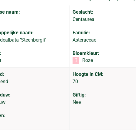
se naam:
Geslacht:
Centaurea
ppelijke naam:
Familie:
dealbata 'Steenbergii'
Asteraceae
:
Bloemkleur:
Roze
t
d:
Hoogte in CM:
dend
70
aduw:
Giftig:
duw
Nee
en: