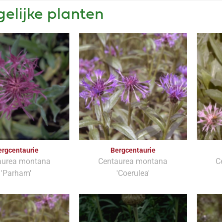
gelijke planten
ergcentaurie
Bergcentaurie
aurea montana
Centaurea montana
C
'Parham'
'Coerulea'