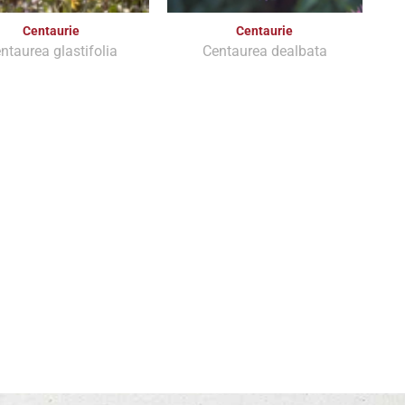
Centaurie
Centaurie
ntaurea glastifolia
Centaurea dealbata