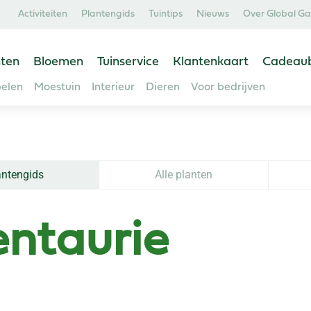
Activiteiten
Plantengids
Tuintips
Nieuws
Over Global G
ten
Bloemen
Tuinservice
Klantenkaart
Cadeau
elen
Moestuin
Interieur
Dieren
Voor bedrijven
antengids
Alle planten
ntaurie