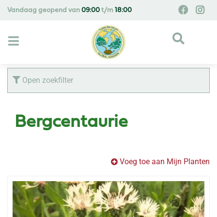
G
Vandaag geopend van
09:00
t/m
18:00
a
n
a
a
r
c
Open zoekfilter
o
n
t
Bergcentaurie
e
n
t
Voeg toe aan Mijn Planten