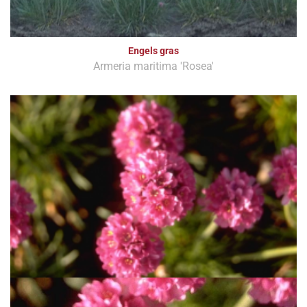
Engels gras
Armeria maritima 'Rosea'