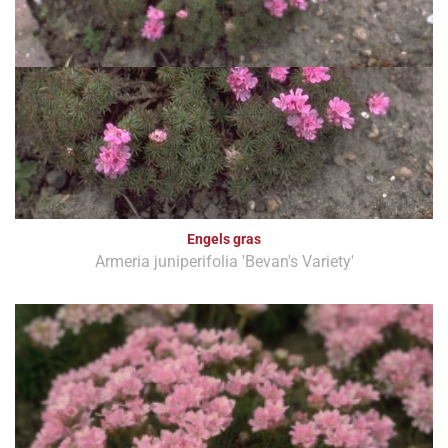
Engels gras
Armeria juniperifolia 'Bevan's Variety'