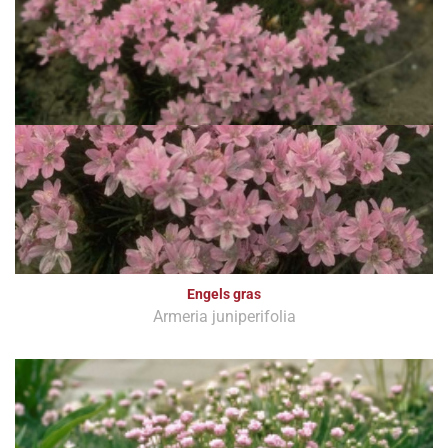
Engels gras
Armeria juniperifolia