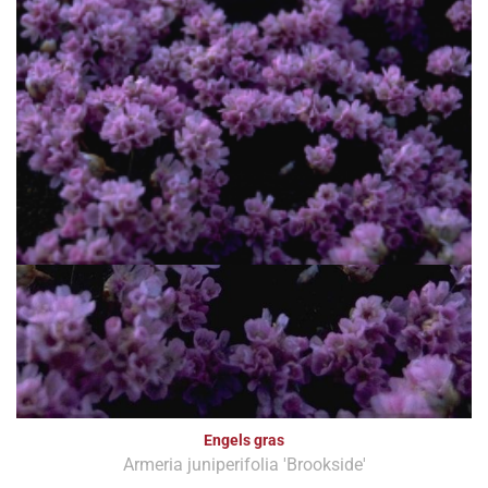
Engels gras
Armeria juniperifolia 'Brookside'