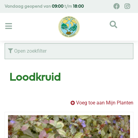
G
Vandaag geopend van
09:00
t/m
18:00
a
n
a
a
r
c
Open zoekfilter
o
n
t
Loodkruid
e
n
t
Voeg toe aan Mijn Planten