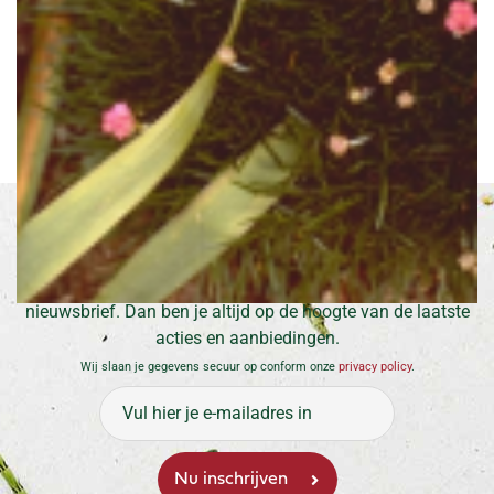
Engels gras
Armeria maritima 'Splendens Perfecta'
Inschrijven voor onze nieuwsbrief
Meld je aan en ontvang maximaal 1 keer per maand de
nieuwsbrief. Dan ben je altijd op de hoogte van de laatste
acties en aanbiedingen.
Wij slaan je gegevens secuur op conform onze
privacy policy
.