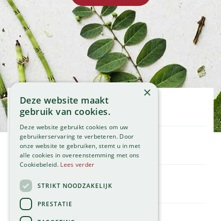
×
Deze website maakt
Openingstijden
gebruik van cookies.
Maandag
09:00 - 18:00
Deze website gebruikt cookies om uw
Dinsdag
09:00 - 18:00
gebruikerservaring te verbeteren. Door
onze website te gebruiken, stemt u in met
Woensdag
09:00 - 18:00
Klantenservice
alle cookies in overeenstemming met ons
Donderdag
09:00 - 18:00
Service
Cookiebeleid.
Lees verder
Vrijdag
09:00 - 18:00
Assortiment
Zaterdag
09:00 - 17:00
Contact
STRIKT NOODZAKELIJK
Tuincentrum
Zondag
11:00 - 17:00
Global Garden
PRESTATIE
Bekijk onze afwijkende openingstijden >
Hillegommerdijk 554