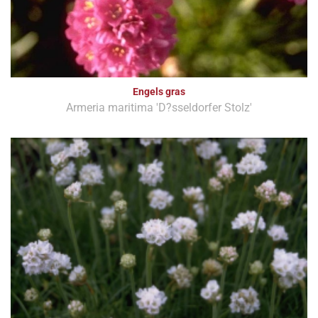
Engels gras
Armeria maritima 'D?sseldorfer Stolz'