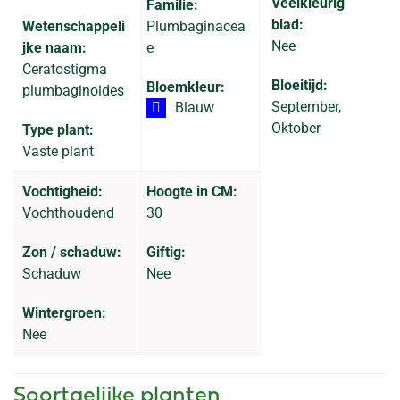
Veelkleurig
Familie:
blad:
Wetenschappeli
Plumbaginacea
Nee
jke naam:
e
Ceratostigma
Bloeitijd:
Bloemkleur:
plumbaginoides
September,
Blauw
Oktober
Type plant:
Vaste plant
Vochtigheid:
Hoogte in CM:
Vochthoudend
30
Zon / schaduw:
Giftig:
Schaduw
Nee
Wintergroen:
Nee
Soortgelijke planten