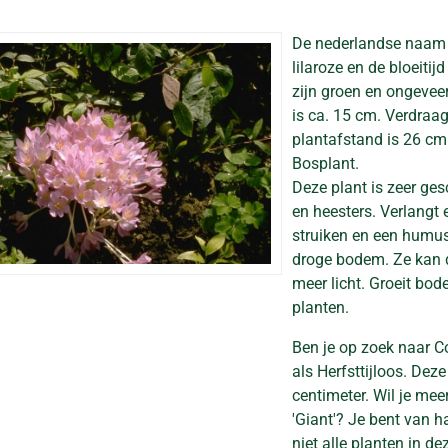
De nederlandse naam
lilaroze en de bloeiti
zijn groen en ongeve
is ca. 15 cm. Verdraag
plantafstand is 26 cm. 
Bosplant.
Deze plant is zeer ge
en heesters. Verlangt
struiken en een humus
droge bodem. Ze kan 
meer licht. Groeit bo
planten.
Ben je op zoek naar C
als Herfsttijloos. De
centimeter. Wil je me
'Giant'? Je bent van h
niet alle planten in d