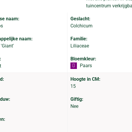
tuincentrum verkrijgba
se naam:
Geslacht:
os
Colchicum
ppelijke naam:
Familie:
'Giant'
Liliaceae
:
Bloemkleur:
Paars
t
d:
Hoogte in CM:
15
aduw:
Giftig:
Nee
en: