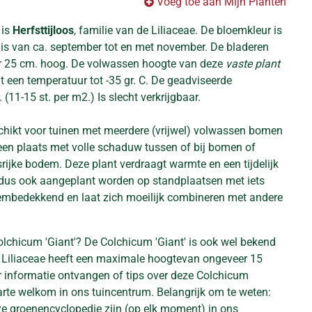
Voeg toe aan Mijn Planten
 is
Herfsttijloos
, familie van de Liliaceae. De bloemkleur is
jd is van ca. september tot en met november. De bladeren
er 25 cm. hoog. De volwassen hoogte van deze
vaste plant
t een temperatuur tot -35 gr. C. De geadviseerde
(11-15 st. per m2.) Is slecht verkrijgbaar.
schikt voor tuinen met meerdere (vrijwel) volwassen bomen
 een plaats met volle schaduw tussen of bij bomen of
rijke bodem. Deze plant verdraagt warmte en een tijdelijk
dus ook aangeplant worden op standplaatsen met iets
dembedekkend en laat zich moeilijk combineren met andere
olchicum 'Giant'? De Colchicum 'Giant' is ook wel bekend
ze Liliaceae heeft een maximale hoogtevan ongeveer 15
er informatie ontvangen of tips over deze Colchicum
arte welkom in ons tuincentrum. Belangrijk om te weten:
eze groenencyclopedie zijn (op elk moment) in ons