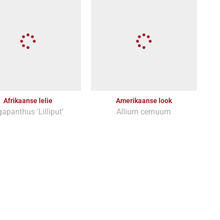
Afrikaanse lelie
Amerikaanse look
apanthus 'Lilliput'
Allium cernuum