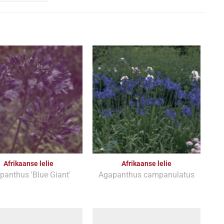
Afrikaanse lelie
Afrikaanse lelie
panthus 'Blue Giant'
Agapanthus campanulatus