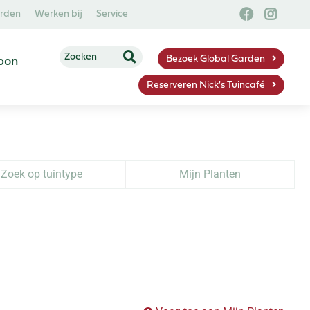
arden
Werken bij
Service
Bezoek Global Garden
bon
Reserveren Nick's Tuincafé
Zoek op tuintype
Mijn Planten