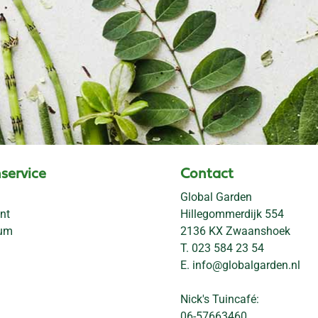
service
Contact
Global Garden
nt
Hillegommerdijk 554
rum
2136 KX Zwaanshoek
T.
023 584 23 54
E.
info@globalgarden.nl
Nick's Tuincafé:
06-57663460