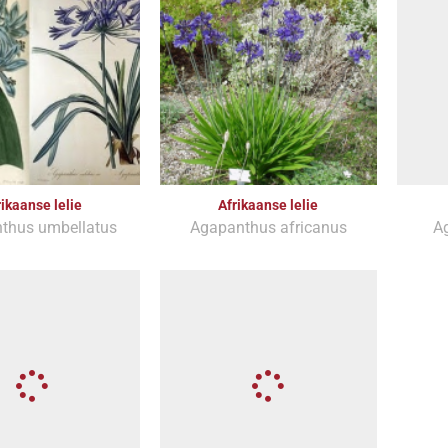
rikaanse lelie
Afrikaanse lelie
thus umbellatus
Agapanthus africanus
Ag