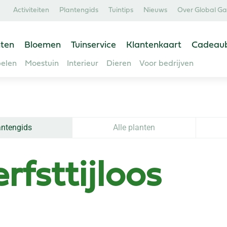
Activiteiten
Plantengids
Tuintips
Nieuws
Over Global G
ten
Bloemen
Tuinservice
Klantenkaart
Cadeau
elen
Moestuin
Interieur
Dieren
Voor bedrijven
antengids
Alle planten
rfsttijloos