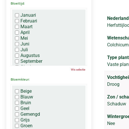
Bloeitijd:
Januari
Nederland
Februari
Herfsttijlo
Maart
April
Wetenscha
Mei
Juni
Colchicum 
Juli
Augustus
Type plant
September
Vaste plan
Oktober
Wis selectie
November
Vochtighei
December
Bloemkleur:
Droog
Beige
Blauw
Zon / sch
Bruin
Schaduw
Geel
Gemengd
Wintergro
Grijs
Nee
Groen