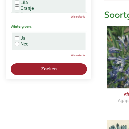
Lila
Oranje
Paars
Soort
Wis selectie
Rood
Roze
Wintergroen:
Wit
Zwart
Ja
Nee
Wis selectie
Af
Agap