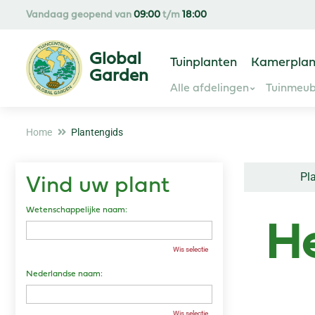
Ga
Vandaag geopend van
09:00
t/m
18:00
naar
content
Tuinplanten
Kamerplan
Alle afdelingen
Tuinmeub
Home
Plantengids
Pl
Vind uw plant
Wetenschappelijke naam:
He
Wis selectie
Nederlandse naam:
Wis selectie