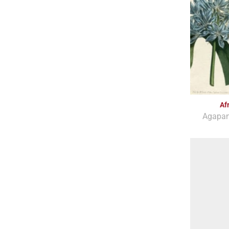
Af
Agapan