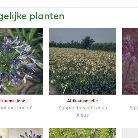
gelijke planten
rikaanse lelie
Afrikaanse lelie
anthus 'Donau'
Agapanthus africanus
Aga
'Albus'