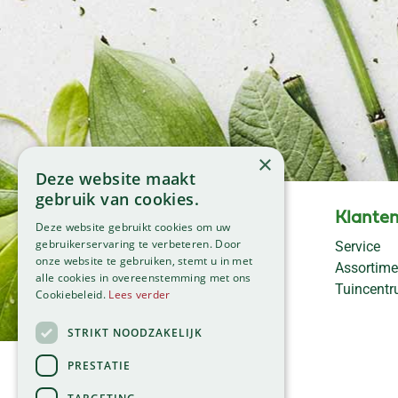
×
Deze website maakt
gebruik van cookies.
Openingstijden
Klanten
Deze website gebruikt cookies om uw
Maandag
09:00 - 18:00
gebruikerservaring te verbeteren. Door
Service
onze website te gebruiken, stemt u in met
Dinsdag
09:00 - 18:00
Assortime
alle cookies in overeenstemming met ons
Woensdag
09:00 - 18:00
Tuincent
Cookiebeleid.
Lees verder
Donderdag
09:00 - 18:00
Vrijdag
09:00 - 18:00
STRIKT NOODZAKELIJK
Zaterdag
09:00 - 17:00
PRESTATIE
Zondag
11:00 - 17:00