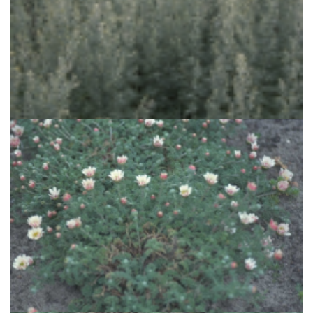
Absintalsem
Artemisia absinthium