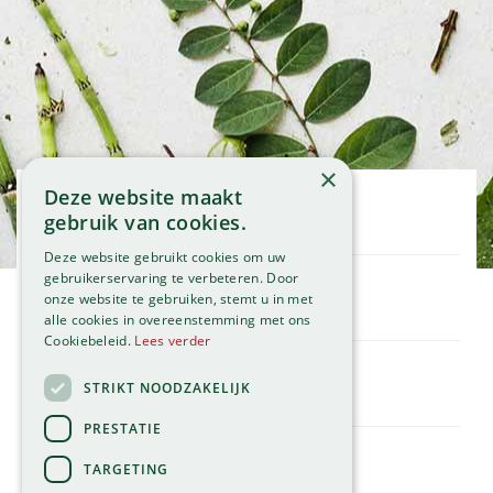
×
Deze website maakt
Openingstijden
gebruik van cookies.
Maandag
09:00 - 18:00
Deze website gebruikt cookies om uw
Dinsdag
09:00 - 18:00
gebruikerservaring te verbeteren. Door
onze website te gebruiken, stemt u in met
Woensdag
09:00 - 18:00
Klantenservice
alle cookies in overeenstemming met ons
Donderdag
09:00 - 18:00
Service
Cookiebeleid.
Lees verder
Vrijdag
09:00 - 18:00
Assortiment
Zaterdag
09:00 - 17:00
Contact
STRIKT NOODZAKELIJK
Tuincentrum
Zondag
11:00 - 17:00
Global Garden
PRESTATIE
Bekijk onze afwijkende openingstijden >
Hillegommerdijk 554
TARGETING
2136 KX Zwaanshoek