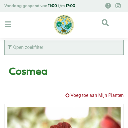
G
Vandaag geopend van
11:00
t/m
17:00
a
n
a
a
r
c
Open zoekfilter
o
n
t
Cosmea
e
n
t
Voeg toe aan Mijn Planten