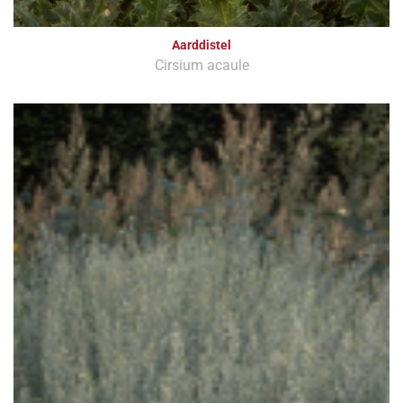
Aarddistel
Cirsium acaule