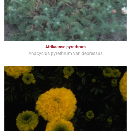
Afrikaanse pyrethrum
Anacyclus pyrethrum var. depressus