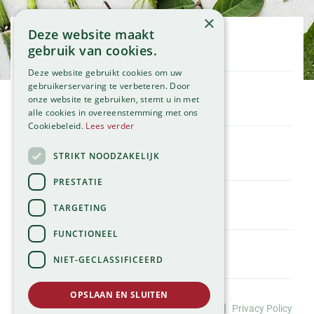
×
Deze website maakt
Openingstijden
gebruik van cookies.
Maandag
09:00 - 18:00
Deze website gebruikt cookies om uw
Dinsdag
09:00 - 18:00
gebruikerservaring te verbeteren. Door
onze website te gebruiken, stemt u in met
Woensdag
09:00 - 18:00
Klantenservice
alle cookies in overeenstemming met ons
Donderdag
09:00 - 18:00
Service
Cookiebeleid.
Lees verder
Vrijdag
09:00 - 18:00
Assortiment
Zaterdag
09:00 - 17:00
Contact
STRIKT NOODZAKELIJK
Tuincentrum
Zondag
11:00 - 17:00
Global Garden
PRESTATIE
Bekijk onze afwijkende openingstijden >
Hillegommerdijk 554
TARGETING
2136 KX Zwaanshoek
T.
023 584 23 54
FUNCTIONEEL
E.
info@globalgarden.nl
NIET-GECLASSIFICEERD
Nick's Tuincafé:
06-57663460
OPSLAAN EN SLUITEN
©Tuincentrum Global Garden |
|
Huisregels
Privacy Policy
info@nickstuincafe.nl