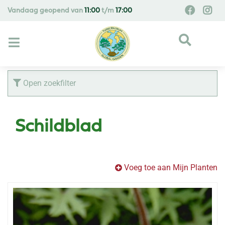
G
Vandaag geopend van
11:00
t/m
17:00
a
n
a
a
r
c
Open zoekfilter
o
n
t
Schildblad
e
n
t
Voeg toe aan Mijn Planten