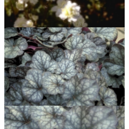
Haarlems klokkenspel
Saxifraga granulata 'Plena'