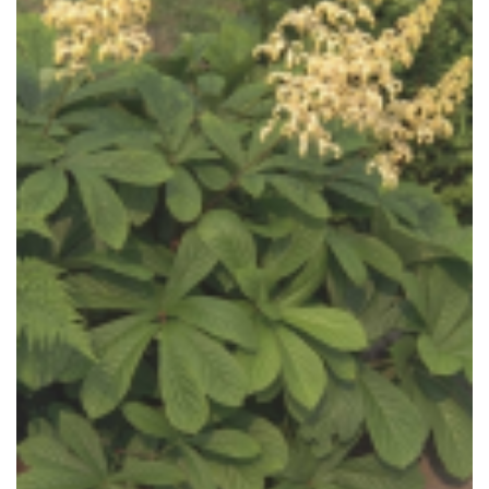
Kastanjebladige astilbe
Rodgersia aesculifolia