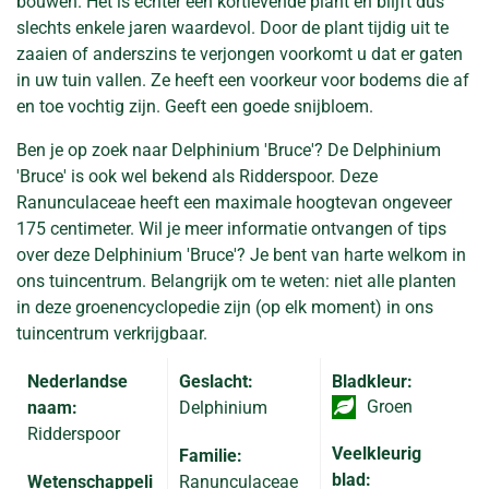
bouwen. Het is echter een kortlevende plant en blijft dus
slechts enkele jaren waardevol. Door de plant tijdig uit te
zaaien of anderszins te verjongen voorkomt u dat er gaten
in uw tuin vallen. Ze heeft een voorkeur voor bodems die af
en toe vochtig zijn. Geeft een goede snijbloem.
Ben je op zoek naar Delphinium 'Bruce'? De Delphinium
'Bruce' is ook wel bekend als Ridderspoor. Deze
Ranunculaceae heeft een maximale hoogtevan ongeveer
175 centimeter. Wil je meer informatie ontvangen of tips
over deze Delphinium 'Bruce'? Je bent van harte welkom in
ons tuincentrum. Belangrijk om te weten: niet alle planten
in deze groenencyclopedie zijn (op elk moment) in ons
tuincentrum verkrijgbaar.
Nederlandse
Geslacht:
Bladkleur:
Groen
naam:
Delphinium
Ridderspoor
Veelkleurig
Familie:
blad:
Wetenschappeli
Ranunculaceae