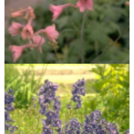
Ridderspoor
Delphinium x ruysii 'Pink Sensation'