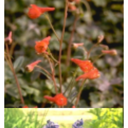
Ridderspoor
Delphinium nudicaule