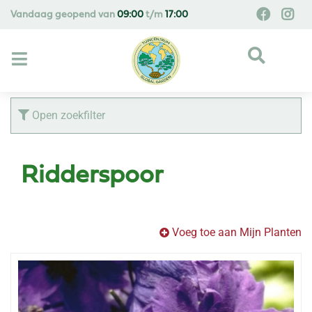
G
Vandaag geopend van
09:00
t/m
17:00
a
n
a
a
r
c
Open zoekfilter
o
n
t
Ridderspoor
e
n
t
Voeg toe aan Mijn Planten