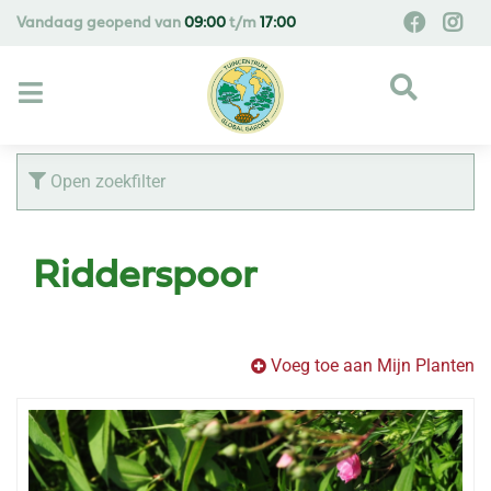
G
Vandaag geopend van
09:00
t/m
17:00
a
n
a
a
r
c
Open zoekfilter
o
n
t
Ridderspoor
e
n
t
Voeg toe aan Mijn Planten