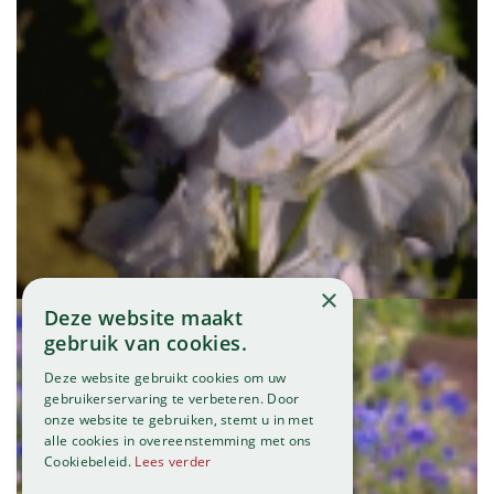
Ridderspoor
Delphinium 'Guinevere'
×
Deze website maakt
gebruik van cookies.
Deze website gebruikt cookies om uw
gebruikerservaring te verbeteren. Door
onze website te gebruiken, stemt u in met
alle cookies in overeenstemming met ons
Cookiebeleid.
Lees verder