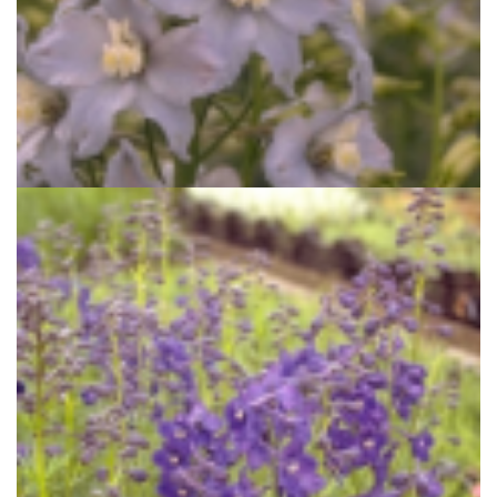
Ridderspoor
Delphinium 'Gletscherwasser'