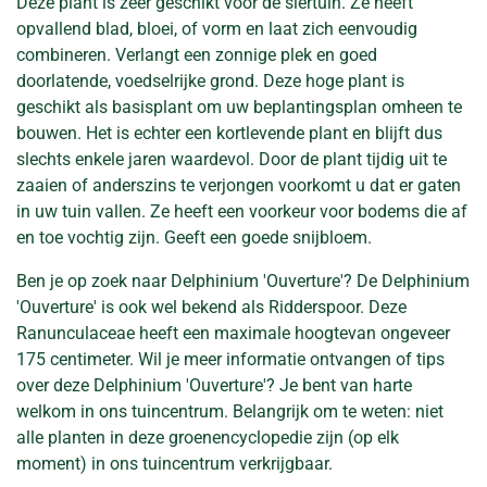
Deze plant is zeer geschikt voor de siertuin. Ze heeft
opvallend blad, bloei, of vorm en laat zich eenvoudig
combineren. Verlangt een zonnige plek en goed
doorlatende, voedselrijke grond. Deze hoge plant is
geschikt als basisplant om uw beplantingsplan omheen te
bouwen. Het is echter een kortlevende plant en blijft dus
slechts enkele jaren waardevol. Door de plant tijdig uit te
zaaien of anderszins te verjongen voorkomt u dat er gaten
in uw tuin vallen. Ze heeft een voorkeur voor bodems die af
en toe vochtig zijn. Geeft een goede snijbloem.
Ben je op zoek naar Delphinium 'Ouverture'? De Delphinium
'Ouverture' is ook wel bekend als Ridderspoor. Deze
Ranunculaceae heeft een maximale hoogtevan ongeveer
175 centimeter. Wil je meer informatie ontvangen of tips
over deze Delphinium 'Ouverture'? Je bent van harte
welkom in ons tuincentrum. Belangrijk om te weten: niet
alle planten in deze groenencyclopedie zijn (op elk
moment) in ons tuincentrum verkrijgbaar.