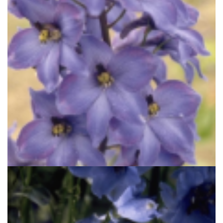
Ridderspoor
Delphinium 'Finsteraarhorn'