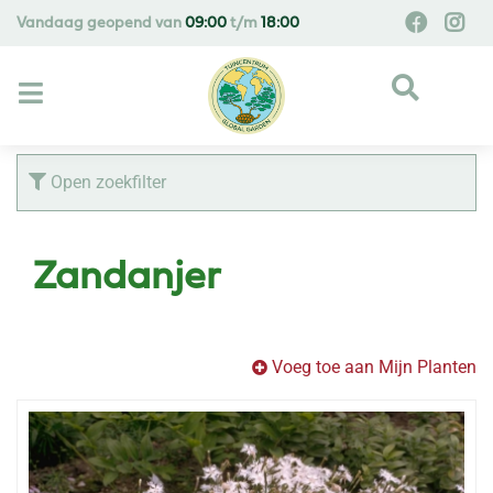
G
Vandaag geopend van
09:00
t/m
18:00
a
n
a
a
r
c
Open zoekfilter
o
n
t
Zandanjer
e
n
t
Voeg toe aan Mijn Planten