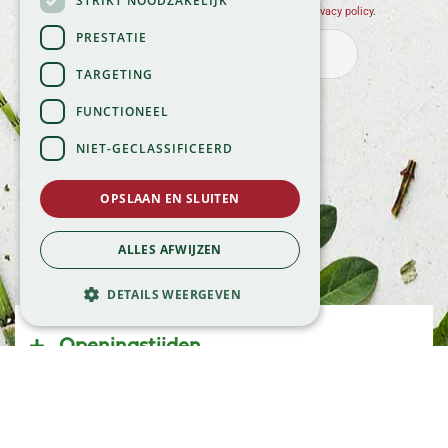
STRIKT NOODZAKELIJK
Wij slaan je gegevens secuur op conform onze
privacy policy
.
PRESTATIE
TARGETING
FUNCTIONEEL
NIET-GECLASSIFICEERD
OPSLAAN EN SLUITEN
ALLES AFWIJZEN
DETAILS WEERGEVEN
Openingstijden
Maandag
09:00 - 18:00
Dinsdag
09:00 - 18:00
Woensdag
09:00 - 18:00
Klantenservice
Donderdag
09:00 - 18:00