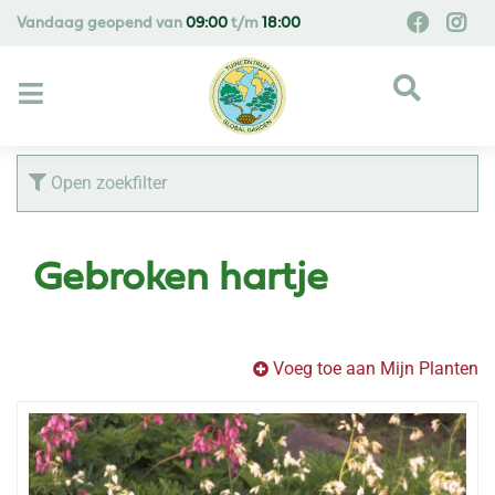
G
Vandaag geopend van
09:00
t/m
18:00
a
n
a
a
r
c
Open zoekfilter
o
n
t
Gebroken hartje
e
n
t
Voeg toe aan Mijn Planten