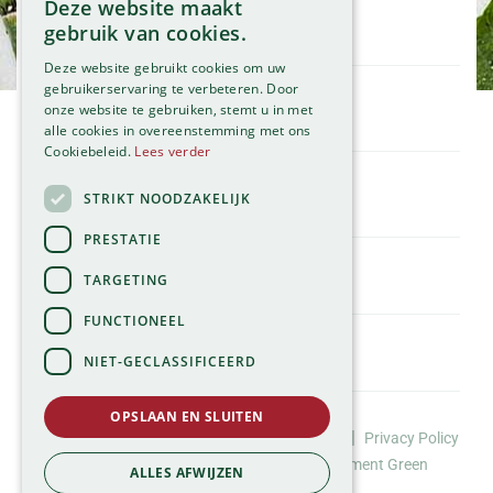
Deze website maakt
Openingstijden
gebruik van cookies.
Maandag
09:00 - 18:00
Deze website gebruikt cookies om uw
Dinsdag
09:00 - 18:00
gebruikerservaring te verbeteren. Door
onze website te gebruiken, stemt u in met
Woensdag
09:00 - 18:00
Klantenservice
alle cookies in overeenstemming met ons
Donderdag
09:00 - 18:00
Service
Cookiebeleid.
Lees verder
Vrijdag
09:00 - 18:00
Assortiment
Zaterdag
09:00 - 17:00
Contact
STRIKT NOODZAKELIJK
Tuincentrum
Zondag
11:00 - 17:00
Global Garden
PRESTATIE
Bekijk onze afwijkende openingstijden >
Hillegommerdijk 554
TARGETING
2136 KX Zwaanshoek
T.
023 584 23 54
FUNCTIONEEL
E.
info@globalgarden.nl
NIET-GECLASSIFICEERD
Nick's Tuincafé:
OPSLAAN EN SLUITEN
06-57663460
©Tuincentrum Global Garden |
|
Huisregels
Privacy Policy
info@nickstuincafe.nl
*
Website design door Buro Brein
Development
Green
ALLES AFWIJZEN
Solutions