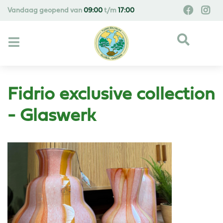
G
Vandaag geopend van
09:00
t/m
17:00
a
n
a
a
r
c
o
Fidrio exclusive collection
n
t
- Glaswerk
e
n
t