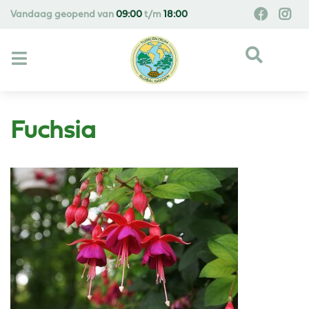
G
Vandaag geopend van
09:00
t/m
18:00
a
n
a
a
r
c
o
Fuchsia
n
t
e
n
t