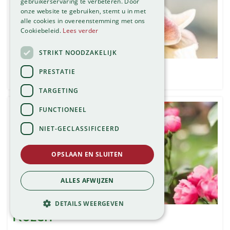
gebruikerservaring te verbeteren. Door
onze website te gebruiken, stemt u in met
alle cookies in overeenstemming met ons
Cookiebeleid.
Lees verder
STRIKT NOODZAKELIJK
Helleborus
PRESTATIE
TARGETING
FUNCTIONEEL
NIET-GECLASSIFICEERD
OPSLAAN EN SLUITEN
ALLES AFWIJZEN
DETAILS WEERGEVEN
Rozen