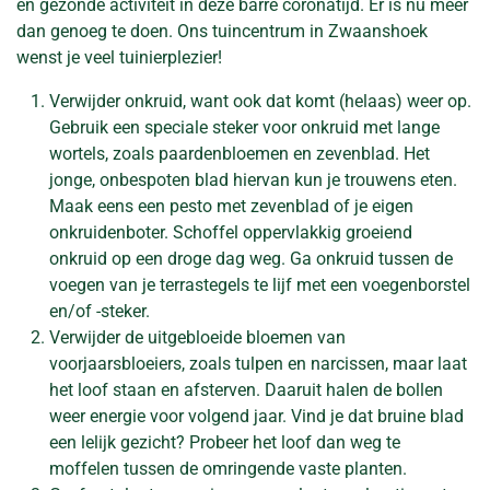
en gezonde activiteit in deze barre coronatijd. Er is nu meer
dan genoeg te doen. Ons tuincentrum in Zwaanshoek
wenst je veel tuinierplezier!
Verwijder onkruid, want ook dat komt (helaas) weer op.
Gebruik een speciale steker voor onkruid met lange
wortels, zoals paardenbloemen en zevenblad. Het
jonge, onbespoten blad hiervan kun je trouwens eten.
Maak eens een pesto met zevenblad of je eigen
onkruidenboter. Schoffel oppervlakkig groeiend
onkruid op een droge dag weg. Ga onkruid tussen de
voegen van je terrastegels te lijf met een voegenborstel
en/of -steker.
Verwijder de uitgebloeide bloemen van
voorjaarsbloeiers, zoals tulpen en narcissen, maar laat
het loof staan en afsterven. Daaruit halen de bollen
weer energie voor volgend jaar. Vind je dat bruine blad
een lelijk gezicht? Probeer het loof dan weg te
moffelen tussen de omringende vaste planten.