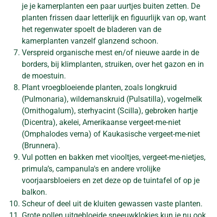
je je kamerplanten een paar uurtjes buiten zetten. De
planten frissen daar letterlijk en figuurlijk van op, want
het regenwater spoelt de bladeren van de
kamerplanten vanzelf glanzend schoon.
Verspreid organische mest en/of nieuwe aarde in de
borders, bij klimplanten, struiken, over het gazon en in
de moestuin.
Plant vroegbloeiende planten, zoals longkruid
(Pulmonaria), wildemanskruid (Pulsatilla), vogelmelk
(Ornithogalum), sterhyacint (Scilla), gebroken hartje
(Dicentra), akelei, Amerikaanse vergeet-me-niet
(Omphalodes verna) of Kaukasische vergeet-me-niet
(Brunnera).
Vul potten en bakken met viooltjes, vergeet-me-nietjes,
primula’s, campanula's en andere vrolijke
voorjaarsbloeiers en zet deze op de tuintafel of op je
balkon.
Scheur of deel uit de kluiten gewassen vaste planten.
Grote pollen uitgebloeide sneeuwklokjes kun je nu ook