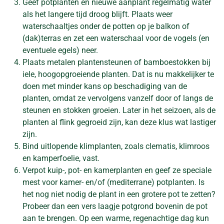
Geef potplanten en nieuwe aanplant regelmatig water
als het langere tijd droog blijft. Plaats weer
waterschaaltjes onder de potten op je balkon of
(dak)terras en zet een waterschaal voor de vogels (en
eventuele egels) neer.
Plaats metalen plantensteunen of bamboestokken bij
iele, hoogopgroeiende planten. Dat is nu makkelijker te
doen met minder kans op beschadiging van de
planten, omdat ze vervolgens vanzelf door of langs de
steunen en stokken groeien. Later in het seizoen, als de
planten al flink gegroeid zijn, kan deze klus wat lastiger
zijn.
Bind uitlopende klimplanten, zoals clematis, klimroos
en kamperfoelie, vast.
Verpot kuip-, pot- en kamerplanten en geef ze speciale
mest voor kamer- en/of (mediterrane) potplanten. Is
het nog niet nodig de plant in een grotere pot te zetten?
Probeer dan een vers laagje potgrond bovenin de pot
aan te brengen. Op een warme, regenachtige dag kun