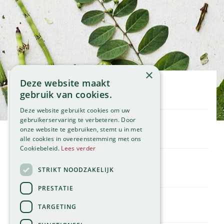
×
Deze website maakt
Openingstijden
gebruik van cookies.
Maandag
09:00 - 18:00
Deze website gebruikt cookies om uw
Dinsdag
09:00 - 18:00
gebruikerservaring te verbeteren. Door
onze website te gebruiken, stemt u in met
Woensdag
09:00 - 18:00
Klantenservice
alle cookies in overeenstemming met ons
Donderdag
09:00 - 18:00
Service
Cookiebeleid.
Lees verder
Vrijdag
09:00 - 18:00
Assortiment
Zaterdag
09:00 - 17:00
Contact
STRIKT NOODZAKELIJK
Tuincentrum
Zondag
11:00 - 17:00
Global Garden
PRESTATIE
Bekijk onze afwijkende openingstijden >
Hillegommerdijk 554
TARGETING
2136 KX Zwaanshoek
T.
023 584 23 54