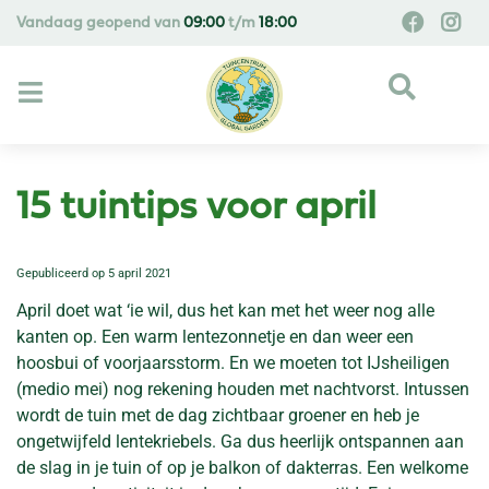
G
Vandaag geopend van
09:00
t/m
18:00
a
n
a
a
r
c
o
15 tuintips voor april
n
t
e
Gepubliceerd op
5 april 2021
n
April doet wat ‘ie wil, dus het kan met het weer nog alle
t
kanten op. Een warm lentezonnetje en dan weer een
hoosbui of voorjaarsstorm. En we moeten tot IJsheiligen
(medio mei) nog rekening houden met nachtvorst. Intussen
wordt de tuin met de dag zichtbaar groener en heb je
ongetwijfeld lentekriebels. Ga dus heerlijk ontspannen aan
de slag in je tuin of op je balkon of dakterras. Een welkome