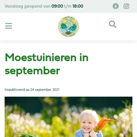
G
Vandaag geopend van
09:00
t/m
18:00
a
n
a
a
r
c
o
Moestuinieren in
n
t
september
e
n
Gepubliceerd op
24 september 2021
t