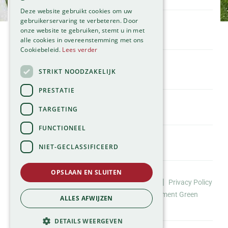
Maandag
09:00 - 18:00
Deze website gebruikt cookies om uw
Dinsdag
09:00 - 18:00
gebruikerservaring te verbeteren. Door
onze website te gebruiken, stemt u in met
Woensdag
09:00 - 18:00
Klantenservice
alle cookies in overeenstemming met ons
Donderdag
09:00 - 18:00
Service
Cookiebeleid.
Lees verder
Vrijdag
09:00 - 18:00
Assortiment
Zaterdag
09:00 - 17:00
Contact
STRIKT NOODZAKELIJK
Tuincentrum
Zondag
11:00 - 17:00
Global Garden
PRESTATIE
Bekijk onze afwijkende openingstijden >
Hillegommerdijk 554
TARGETING
2136 KX Zwaanshoek
T.
023 584 23 54
FUNCTIONEEL
E.
info@globalgarden.nl
NIET-GECLASSIFICEERD
Nick's Tuincafé:
06-57663460
OPSLAAN EN SLUITEN
©Tuincentrum Global Garden |
|
Huisregels
Privacy Policy
info@nickstuincafe.nl
*
Website design door Buro Brein
Development
Green
ALLES AFWIJZEN
Solutions
DETAILS WEERGEVEN