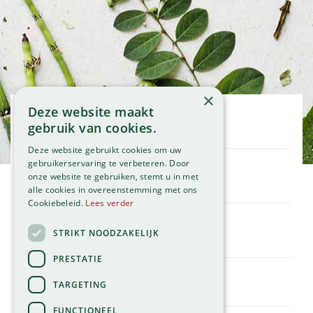
×
Deze website maakt
Openingstijden
gebruik van cookies.
Maandag
09:00 - 18:00
Deze website gebruikt cookies om uw
Dinsdag
09:00 - 18:00
gebruikerservaring te verbeteren. Door
onze website te gebruiken, stemt u in met
Woensdag
09:00 - 18:00
Klantenservice
alle cookies in overeenstemming met ons
Donderdag
09:00 - 18:00
Service
Cookiebeleid.
Lees verder
Vrijdag
09:00 - 18:00
Assortiment
Zaterdag
09:00 - 17:00
Contact
STRIKT NOODZAKELIJK
Tuincentrum
Zondag
11:00 - 17:00
Global Garden
PRESTATIE
Bekijk onze afwijkende openingstijden >
Hillegommerdijk 554
TARGETING
2136 KX Zwaanshoek
T.
023 584 23 54
FUNCTIONEEL