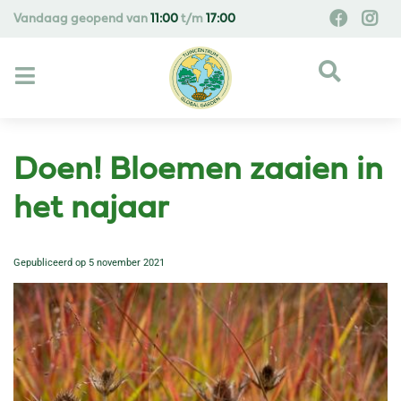
G
Vandaag geopend van
11:00
t/m
17:00
a
n
a
a
r
c
o
Doen! Bloemen zaaien in
n
t
het najaar
e
n
Gepubliceerd op
5 november 2021
t