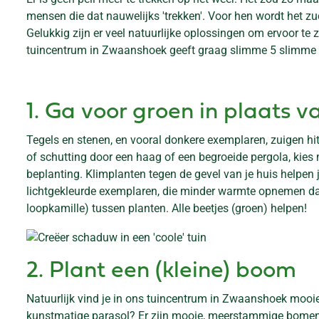
mensen die dat nauwelijks 'trekken'. Voor hen wordt het z
Gelukkig zijn er veel natuurlijke oplossingen om ervoor t
tuincentrum in Zwaanshoek geeft graag slimme 5 slimme op
1. Ga voor groen in plaats va
Tegels en stenen, en vooral donkere exemplaren, zuigen hi
of schutting door een haag of een begroeide pergola, kies 
beplanting. Klimplanten tegen de gevel van je huis helpen je
lichtgekleurde exemplaren, die minder warmte opnemen dan 
loopkamille) tussen planten. Alle beetjes (groen) helpen!
2. Plant een (kleine) boom
Natuurlijk vind je in ons tuincentrum in Zwaanshoek mooi
kunstmatige parasol? Er zijn mooie, meerstammige bomen, 