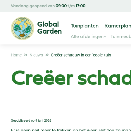
Ga
Vandaag geopend van
09:00
t/m
17:00
naar
content
Tuinplanten
Kamerplan
Alle afdelingen
Tuinmeub
Home
Nieuws
Creëer schaduw in een 'coole' tuin
Creëer schadu
Gepubliceerd op
9 juni 2026
Er is geen peil meer te trekken op het weer. Het zou zo m