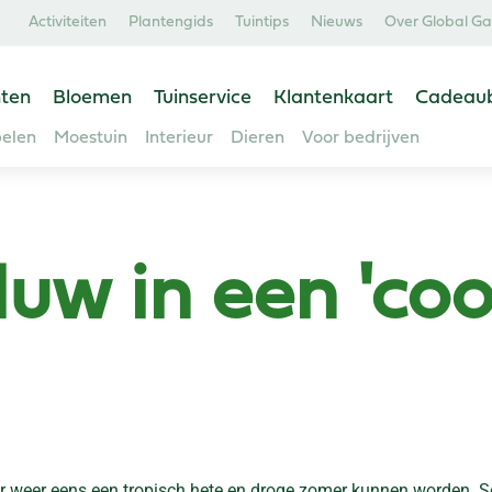
Activiteiten
Plantengids
Tuintips
Nieuws
Over Global G
ten
Bloemen
Tuinservice
Klantenkaart
Cadeau
elen
Moestuin
Interieur
Dieren
Voor bedrijven
w in een 'cool
aar weer eens een tropisch hete en droge zomer kunnen worden. S