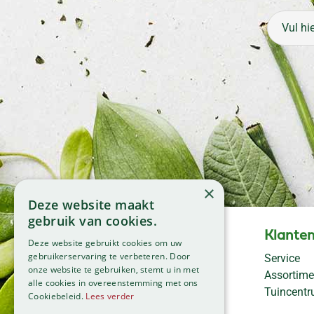
×
Deze website maakt
gebruik van cookies.
Openingstijden
Klanten
Deze website gebruikt cookies om uw
Maandag
09:00 - 18:00
gebruikerservaring te verbeteren. Door
Service
onze website te gebruiken, stemt u in met
Dinsdag
09:00 - 18:00
Assortime
alle cookies in overeenstemming met ons
Woensdag
09:00 - 18:00
Tuincent
Cookiebeleid.
Lees verder
Donderdag
09:00 - 18:00