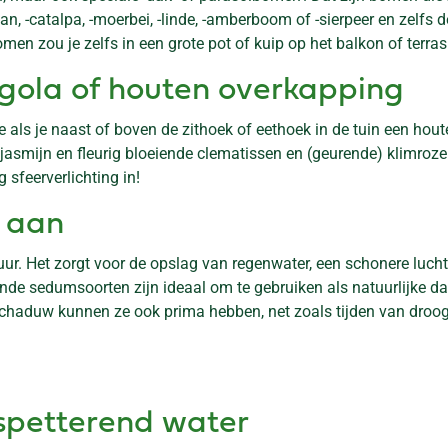
, -catalpa, -moerbei, -linde, -amberboom of -sierpeer en zelfs d
omen zou je zelfs in een grote pot of kuip op het balkon of terra
rgola of houten overkapping
als je naast of boven de zithoek of eethoek in de tuin een houte
jasmijn en fleurig bloeiende clematissen en (geurende) klimrozen
sfeerverlichting in!
 aan
r. Het zorgt voor de opslag van regenwater, een schonere lucht, 
mende sedumsoorten zijn ideaal om te gebruiken als natuurlijke 
schaduw kunnen ze ook prima hebben, net zoals tijden van droogte
spetterend water