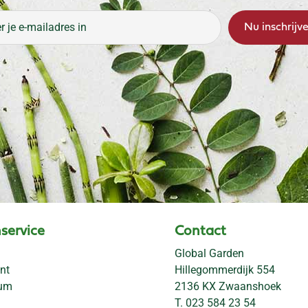
service
Contact
Global Garden
nt
Hillegommerdijk 554
rum
2136 KX Zwaanshoek
T.
023 584 23 54