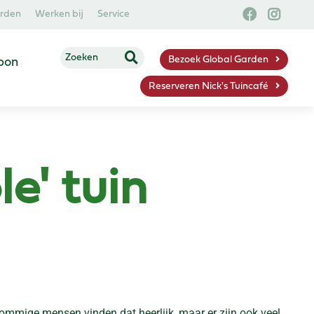
arden
Werken bij
Service
Bezoek Global Garden
bon
Reserveren Nick's Tuincafé
e' tuin
ommige mensen vinden dat heerlijk, maar er zijn ook veel