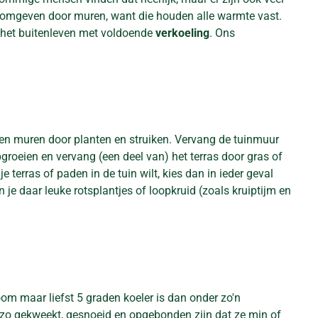
en omgeven door muren, want die houden alle warmte vast.
n het buitenleven met voldoende
verkoeling
. Ons
 en muren door planten en struiken. Vervang de tuinmuur
groeien en vervang (een deel van) het terras door gras of
 terras of paden in de tuin wilt, kies dan in ieder geval
e daar leuke rotsplantjes of loopkruid (zoals kruiptijm en
m maar liefst 5 graden koeler is dan onder zo'n
zo gekweekt, gesnoeid en opgebonden zijn dat ze min of