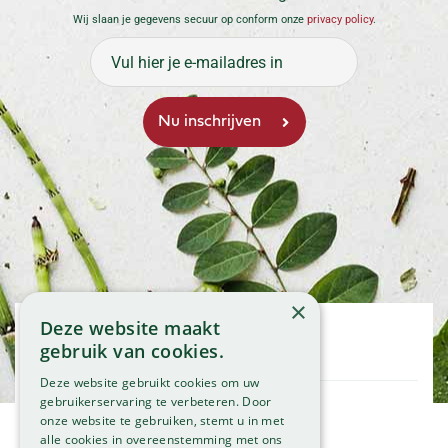
Wij slaan je gegevens secuur op conform onze
privacy policy
.
×
Deze website maakt
Openingstijden
gebruik van cookies.
Maandag
09:00 - 18:00
Deze website gebruikt cookies om uw
Dinsdag
09:00 - 18:00
gebruikerservaring te verbeteren. Door
onze website te gebruiken, stemt u in met
Woensdag
09:00 - 18:00
Klantenservice
alle cookies in overeenstemming met ons
Donderdag
09:00 - 18:00