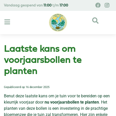
G
Vandaag geopend van
11:00
t/m
17:00
a
n
a
a
r
c
o
Laatste kans om
n
t
voorjaarsbollen te
e
planten
n
t
Gepubliceerd op
16 december 2025
Benut deze laatste kans om je tuin voor te bereiden op een
kleurrijk voorjaar door
nu voorjaarsbollen te planten
. Het
planten van deze bollen is een investering in de prachtige
bloemenzee die je tuin zal transformeren. Hier zijn enkele