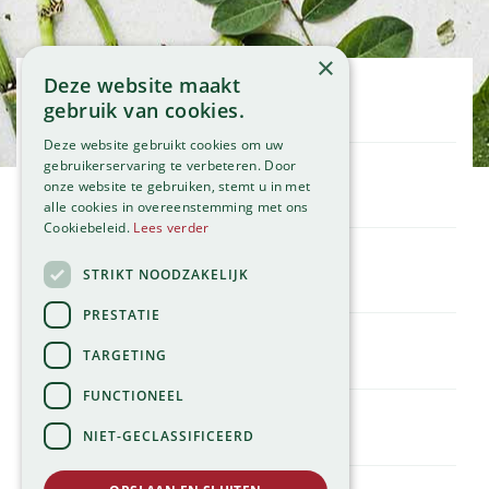
×
Deze website maakt
Openingstijden
gebruik van cookies.
Maandag
09:00 - 18:00
Deze website gebruikt cookies om uw
Dinsdag
09:00 - 18:00
gebruikerservaring te verbeteren. Door
onze website te gebruiken, stemt u in met
Woensdag
09:00 - 18:00
Klantenservice
alle cookies in overeenstemming met ons
Donderdag
09:00 - 18:00
Service
Cookiebeleid.
Lees verder
Vrijdag
09:00 - 18:00
Assortiment
Zaterdag
09:00 - 17:00
Contact
STRIKT NOODZAKELIJK
Tuincentrum
Zondag
11:00 - 17:00
Global Garden
PRESTATIE
Bekijk onze afwijkende openingstijden >
Hillegommerdijk 554
TARGETING
2136 KX Zwaanshoek
T.
023 584 23 54
FUNCTIONEEL
E.
info@globalgarden.nl
NIET-GECLASSIFICEERD
Nick's Tuincafé: