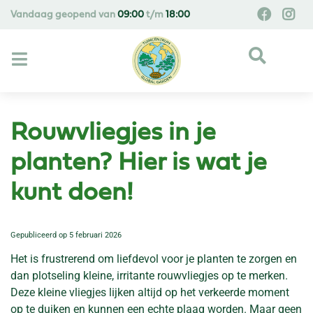
G
Vandaag geopend van
09:00
t/m
18:00
a
n
a
a
r
c
o
Rouwvliegjes in je
n
t
planten? Hier is wat je
e
kunt doen!
n
t
Gepubliceerd op
5 februari 2026
Het is frustrerend om liefdevol voor je planten te zorgen en
dan plotseling kleine, irritante rouwvliegjes op te merken.
Deze kleine vliegjes lijken altijd op het verkeerde moment
op te duiken en kunnen een echte plaag worden. Maar geen