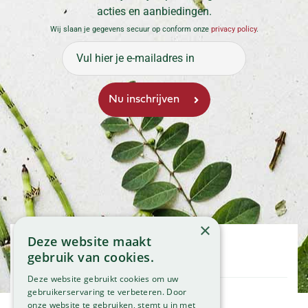
acties en aanbiedingen.
Wij slaan je gegevens secuur op conform onze
privacy policy
.
×
Deze website maakt
Openingstijden
gebruik van cookies.
Maandag
09:00 - 18:00
Deze website gebruikt cookies om uw
Dinsdag
09:00 - 18:00
gebruikerservaring te verbeteren. Door
onze website te gebruiken, stemt u in met
Woensdag
09:00 - 18:00
Klantenservice