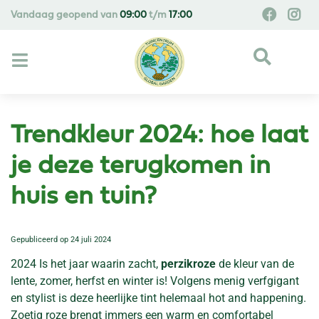
G
Vandaag geopend van
09:00
t/m
17:00
a
n
a
a
r
c
o
Trendkleur 2024: hoe laat
n
t
je deze terugkomen in
e
huis en tuin​?
n
t
Gepubliceerd op
24 juli 2024
2024 Is het jaar waarin zacht,
perzikroze
de kleur van de
lente, zomer, herfst en winter is! Volgens menig verfgigant
en stylist is deze heerlijke tint helemaal hot and happening.
Zoetig roze brengt immers een warm en comfortabel