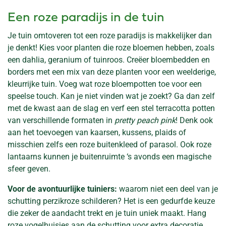
Een roze paradijs in de tuin
Je tuin omtoveren tot een roze paradijs is makkelijker dan
je denkt! Kies voor planten die roze bloemen hebben, zoals
een dahlia, geranium of tuinroos. Creëer bloembedden en
borders met een mix van deze planten voor een weelderige,
kleurrijke tuin. Voeg wat roze bloempotten toe voor een
speelse touch. Kan je niet vinden wat je zoekt? Ga dan zelf
met de kwast aan de slag en verf een stel terracotta potten
van verschillende formaten in
pretty peach pink
! Denk ook
aan het toevoegen van kaarsen, kussens, plaids of
misschien zelfs een roze buitenkleed of parasol. Ook roze
lantaarns kunnen je buitenruimte ‘s avonds een magische
sfeer geven.
Voor de avontuurlijke tuiniers:
waarom niet een deel van je
schutting perzikroze schilderen? Het is een gedurfde keuze
die zeker de aandacht trekt en je tuin uniek maakt. Hang
roze vogelhuisjes aan de schutting voor extra decoratie.