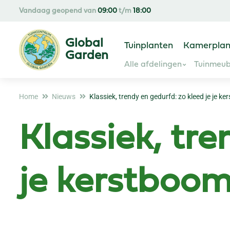
Ga
Vandaag geopend van
09:00
t/m
18:00
naar
content
Tuinplanten
Kamerplan
Alle afdelingen
Tuinmeub
Home
Nieuws
Klassiek, trendy en gedurfd: zo kleed je je k
Klassiek, tre
je kerstboom