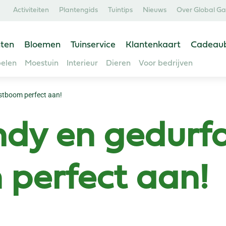
Activiteiten
Plantengids
Tuintips
Nieuws
Over Global G
ten
Bloemen
Tuinservice
Klantenkaart
Cadeau
elen
Moestuin
Interieur
Dieren
Voor bedrijven
erstboom perfect aan!
ndy en gedurfd
 perfect aan!