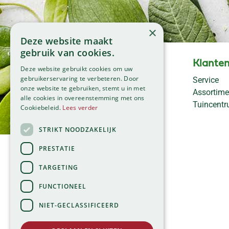
×
Deze website maakt
gebruik van cookies.
Openingstijden
Klanten
Deze website gebruikt cookies om uw
Maandag
09:00 - 18:00
gebruikerservaring te verbeteren. Door
Service
onze website te gebruiken, stemt u in met
Dinsdag
09:00 - 18:00
Assortime
alle cookies in overeenstemming met ons
Woensdag
09:00 - 18:00
Tuincent
Cookiebeleid.
Lees verder
Donderdag
09:00 - 18:00
Vrijdag
09:00 - 18:00
STRIKT NOODZAKELIJK
Zaterdag
09:00 - 17:00
PRESTATIE
Zondag
11:00 - 17:00
TARGETING
Bekijk onze afwijkende
openingstijden >
FUNCTIONEEL
NIET-GECLASSIFICEERD