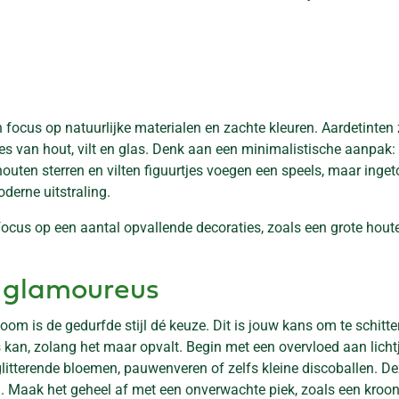
 focus op natuurlijke materialen en zachte kleuren. Aardetinten
 van hout, vilt en glas. Denk aan een minimalistische aanpak: cl
outen sterren en vilten figuurtjes voegen een speels, maar inge
derne uitstraling.
cus op een aantal opvallende decoraties, zoals een grote houten
n glamoureus
 is de gedurfde stijl dé keuze. Dit is jouw kans om te schitter
s kan, zolang het maar opvalt. Begin met een overvloed aan lich
itterende bloemen, pauwenveren of zelfs kleine discoballen. Dez
. Maak het geheel af met een onverwachte piek, zoals een kroon 