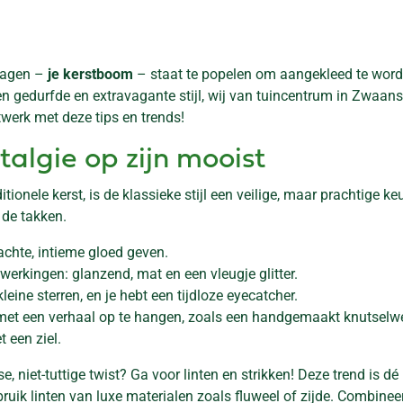
tdagen –
je kerstboom
– staat te popelen om aangekleed te worde
n gedurfde en extravagante stijl, wij van tuincentrum in Zwaansh
werk met deze tips en trends!
talgie op zijn mooist
ionele kerst, is de klassieke stijl een veilige, maar prachtige k
 de takken.
achte, intieme gloed geven.
werkingen: glanzend, mat en een vleugje glitter.
ine sterren, en je hebt een tijdloze eyecatcher.
et een verhaal op te hangen, zoals een handgemaakt knutselwerk
 een ziel.
, niet-tuttige twist? Ga voor linten en strikken! Deze trend is d
ik linten van luxe materialen zoals fluweel of zijde. Combineer g