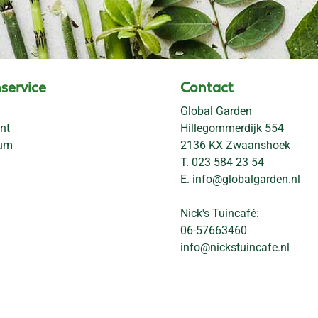
service
Contact
Global Garden
nt
Hillegommerdijk 554
rum
2136 KX Zwaanshoek
T.
023 584 23 54
E.
info@globalgarden.nl
Nick's Tuincafé:
06-57663460
info@nickstuincafe.nl