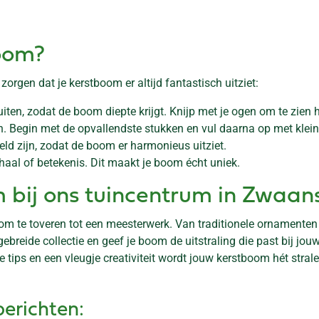
oom?
 zorgen dat je kerstboom er altijd fantastisch uitziet:
iten, zodat de boom diepte krijgt. Knijp met je ogen om te zien 
in. Begin met de opvallendste stukken en vul daarna op met klein
eld zijn, zodat de boom er harmonieus uitziet.
haal of betekenis. Dit maakt je boom écht uniek.
m bij ons tuincentrum in Zwaa
 om te toveren tot een meesterwerk. Van traditionele ornamenten
gebreide collectie en geef je boom de uitstraling die past bij j
e tips en een vleugje creativiteit wordt jouw kerstboom hét stra
berichten: