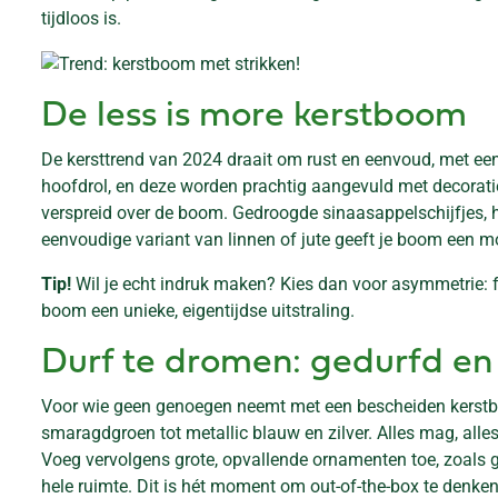
tijdloos is.
De less is more kerstboom
De kersttrend van 2024 draait om rust en eenvoud, met een
hoofdrol, en deze worden prachtig aangevuld met decoraties
verspreid over de boom. Gedroogde sinaasappelschijfjes, h
eenvoudige variant van linnen of jute geeft je boom een mo
Tip!
Wil je echt indruk maken? Kies dan voor asymmetrie: fo
boom een unieke, eigentijdse uitstraling.
Durf te dromen: gedurfd e
Voor wie geen genoegen neemt met een bescheiden kerstboom
smaragdgroen tot metallic blauw en zilver. Alles mag, alle
Voeg vervolgens grote, opvallende ornamenten toe, zoals gl
hele ruimte. Dit is hét moment om out-of-the-box te denken