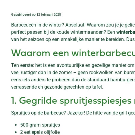
Gepubliceerd op
12 februari 2025
Barbecueën in de winter? Absoluut! Waarom zou je je gelief
perfect passen bij de koude wintermaanden? Een
winterb
van het seizoen op een smakelijke manier te bereiden. Dus 
Waarom een winterbarbecue
Ten eerste: het is een avontuurlijke en gezellige manier om b
veel rustiger dan in de zomer – geen rookwolken van bure
eens iets anders te proberen dan de standaard hamburgers e
verrassende en gezonde gerechten op tafel.
1. Gegrilde spruitjesspiesj
Spruitjes op de barbecue? Jazeker! De hitte van de grill ge
500 gram spruitjes
2 eetlepels olijfolie