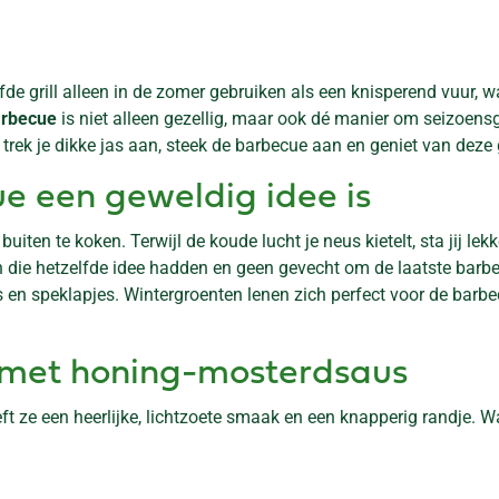
de grill alleen in de zomer gebruiken als een knisperend vuur, 
arbecue
is niet alleen gezellig, maar ook dé manier om seizoens
trek je dikke jas aan, steek de barbecue aan en geniet van deze 
 een geweldig idee is
uiten te koken. Terwijl de koude lucht je neus kietelt, sta jij le
n die hetzelfde idee hadden en geen gevecht om de laatste barb
n speklapjes. Wintergroenten lenen zich perfect voor de barbecu
es met honing-mosterdsaus
eft ze een heerlijke, lichtzoete smaak en een knapperig randje. W