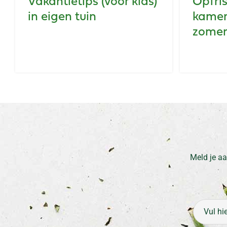
Vakantietips (voor kids)
Opfris
in eigen tuin
kamer
zome
Meld je aa