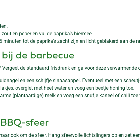
ten.
m, zout en peper en vul de paprika’s hiermee.
5 minuten tot de paprika’s zacht zijn en licht geblakerd aan de r
 bij de barbecue
? Vergeet de standaard frisdrank en ga voor deze verwarmende o
idnagel en een schijfje sinaasappel. Eventueel met een scheutj
lakjes, overgiet met heet water en voeg een beetje honing toe.
me (plantaardige) melk en voeg een snufje kaneel of chili toe 
e BBQ-sfeer
aar ook om de sfeer. Hang sfeervolle lichtslingers op en zet ee