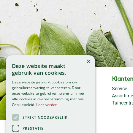
×
Deze website maakt
gebruik van cookies.
Openingstijden
Klanten
Deze website gebruikt cookies om uw
Maandag
09:00 - 18:00
gebruikerservaring te verbeteren. Door
Service
onze website te gebruiken, stemt u in met
Dinsdag
09:00 - 18:00
Assortime
alle cookies in overeenstemming met ons
Woensdag
09:00 - 18:00
Tuincent
Cookiebeleid.
Lees verder
Donderdag
09:00 - 18:00
Vrijdag
09:00 - 18:00
STRIKT NOODZAKELIJK
Zaterdag
09:00 - 17:00
PRESTATIE
Zondag
11:00 - 17:00