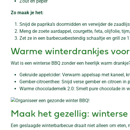
Zout en peper
Zo maak je het:
Snijd de paprika’s doormidden en verwijder de zaadlijs
Meng de zoete aardappel, courgette, feta, olijfolie, tij
Zet ze in een barbecuebestendig schaaltje en grill ze 1
Warme winterdrankjes voor
Wat is een winterse BBQ zonder een heerlijk warm drankje
Gekruide appelcider: Verwarm appelsap met kaneel, kru
Gember-citroenthee: Snijd verse gember en citroen in p
Warme chocolademelk 2.0: Smelt pure chocolade in war
Maak het gezellig: winters
Een geslaagde winterbarbecue draait niet alleen om eten, m