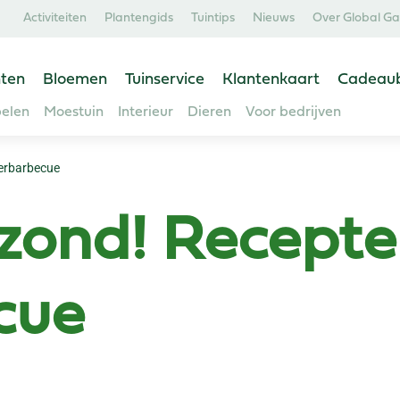
Activiteiten
Plantengids
Tuintips
Nieuws
Over Global G
ten
Bloemen
Tuinservice
Klantenkaart
Cadeau
elen
Moestuin
Interieur
Dieren
Voor bedrijven
terbarbecue
zond! Recepte
cue