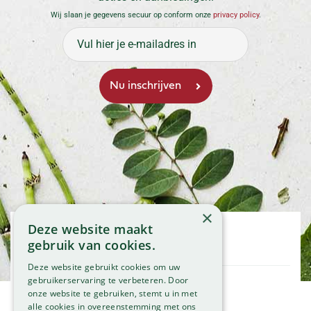
Wij slaan je gegevens secuur op conform onze
privacy policy
.
×
Deze website maakt
Openingstijden
gebruik van cookies.
Maandag
09:00 - 18:00
Deze website gebruikt cookies om uw
Dinsdag
09:00 - 18:00
gebruikerservaring te verbeteren. Door
onze website te gebruiken, stemt u in met
Woensdag
09:00 - 18:00
Klantenservice
alle cookies in overeenstemming met ons
Donderdag
09:00 - 18:00