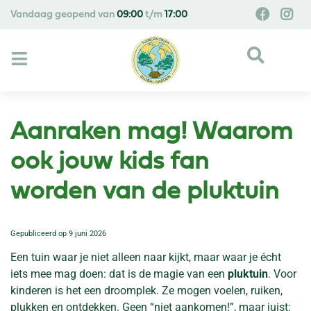
G
Vandaag geopend van
09:00
t/m
17:00
a
n
a
a
r
c
o
Aanraken mag! Waarom
n
t
ook jouw kids fan
e
worden van de pluktuin
n
t
Gepubliceerd op
9 juni 2026
Een tuin waar je niet alleen naar kijkt, maar waar je écht
iets mee mag doen: dat is de magie van een
pluktuin
. Voor
kinderen is het een droomplek. Ze mogen voelen, ruiken,
plukken en ontdekken. Geen “niet aankomen!”, maar juist: