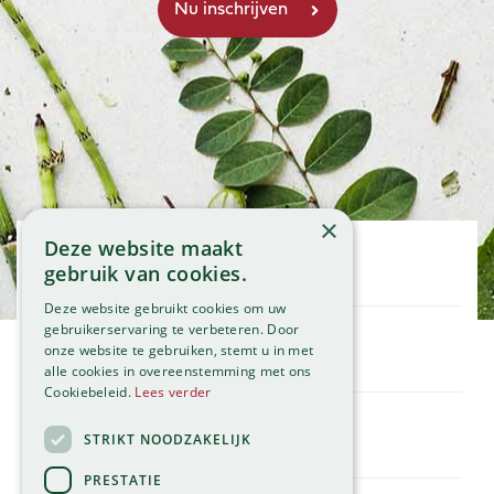
×
Deze website maakt
Openingstijden
gebruik van cookies.
Maandag
09:00 - 18:00
Deze website gebruikt cookies om uw
Dinsdag
09:00 - 18:00
gebruikerservaring te verbeteren. Door
onze website te gebruiken, stemt u in met
Woensdag
09:00 - 18:00
Klantenservice
alle cookies in overeenstemming met ons
Donderdag
09:00 - 18:00
Service
Cookiebeleid.
Lees verder
Vrijdag
09:00 - 18:00
Assortiment
Zaterdag
09:00 - 17:00
Contact
STRIKT NOODZAKELIJK
Tuincentrum
Zondag
11:00 - 17:00
Global Garden
PRESTATIE