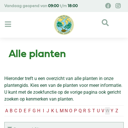
G
Vandaag geopend van
09:00
t/m
18:00
a
n
a
a
r
c
o
Alle planten
n
t
e
n
Hieronder treft u een overzicht van alle planten in onze
t
plantengids. Kies een van de planten voor meer informatie.
U kunt met de zoekfunctie op de vorige pagina ook gericht
zoeken op kenmerken van planten.
A
B
C
D
E
F
G
H
I
J
K
L
M
N
O
P
Q
R
S
T
U
V
W
Y
Z