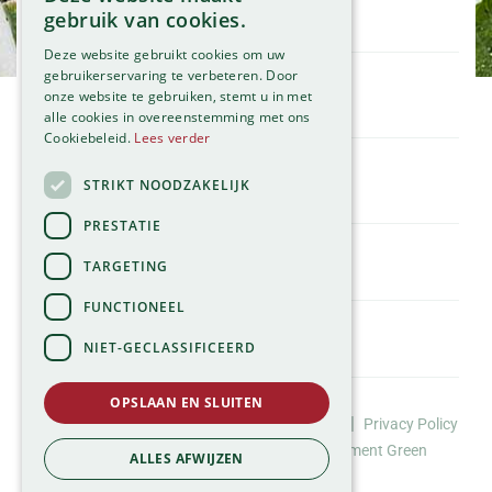
Openingstijden
gebruik van cookies.
Maandag
09:00 - 18:00
Deze website gebruikt cookies om uw
Dinsdag
09:00 - 18:00
gebruikerservaring te verbeteren. Door
onze website te gebruiken, stemt u in met
Woensdag
09:00 - 18:00
Klantenservice
alle cookies in overeenstemming met ons
Donderdag
09:00 - 18:00
Service
Cookiebeleid.
Lees verder
Vrijdag
09:00 - 18:00
Assortiment
Zaterdag
09:00 - 17:00
Contact
STRIKT NOODZAKELIJK
Tuincentrum
Zondag
11:00 - 17:00
Global Garden
PRESTATIE
Bekijk onze afwijkende openingstijden >
Hillegommerdijk 554
TARGETING
2136 KX Zwaanshoek
T.
023 584 23 54
FUNCTIONEEL
E.
info@globalgarden.nl
NIET-GECLASSIFICEERD
Nick's Tuincafé:
06-57663460
OPSLAAN EN SLUITEN
©Tuincentrum Global Garden |
|
Huisregels
Privacy Policy
info@nickstuincafe.nl
*
Website design door Buro Brein
Development
Green
ALLES AFWIJZEN
Solutions