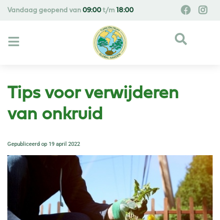
G
Vandaag geopend van
09:00
t/m
18:00
a
n
a
a
r
c
o
Tips voor verwijderen
n
t
van onkruid
e
n
Gepubliceerd op
19 april 2022
t