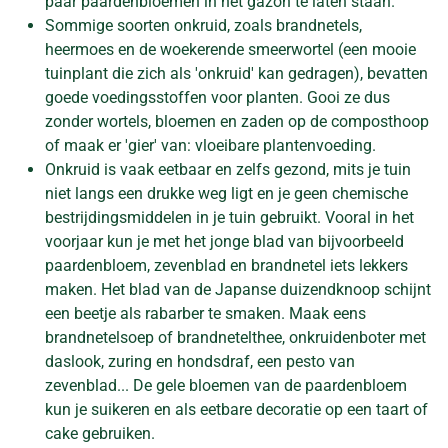
paar paardenbloemen in het gazon te laten staan.
Sommige soorten onkruid, zoals brandnetels,
heermoes en de woekerende smeerwortel (een mooie
tuinplant die zich als 'onkruid' kan gedragen), bevatten
goede voedingsstoffen voor planten. Gooi ze dus
zonder wortels, bloemen en zaden op de composthoop
of maak er 'gier' van: vloeibare plantenvoeding.
Onkruid is vaak eetbaar en zelfs gezond, mits je tuin
niet langs een drukke weg ligt en je geen chemische
bestrijdingsmiddelen in je tuin gebruikt. Vooral in het
voorjaar kun je met het jonge blad van bijvoorbeeld
paardenbloem, zevenblad en brandnetel iets lekkers
maken. Het blad van de Japanse duizendknoop schijnt
een beetje als rabarber te smaken. Maak eens
brandnetelsoep of brandnetelthee, onkruidenboter met
daslook, zuring en hondsdraf, een pesto van
zevenblad... De gele bloemen van de paardenbloem
kun je suikeren en als eetbare decoratie op een taart of
cake gebruiken.