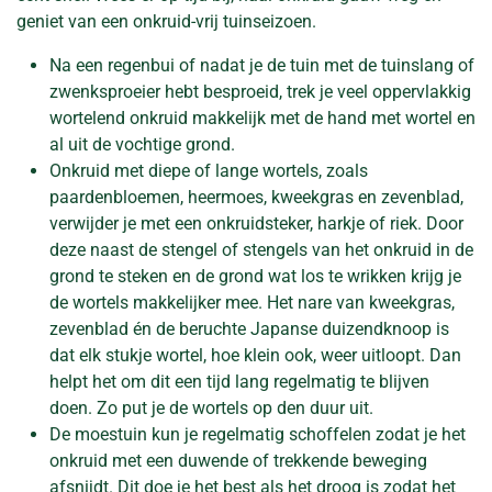
geniet van een onkruid-vrij tuinseizoen.
Na een regenbui of nadat je de tuin met de tuinslang of
zwenksproeier hebt besproeid, trek je veel oppervlakkig
wortelend onkruid makkelijk met de hand met wortel en
al uit de vochtige grond.
Onkruid met diepe of lange wortels, zoals
paardenbloemen, heermoes, kweekgras en zevenblad,
verwijder je met een onkruidsteker, harkje of riek. Door
deze naast de stengel of stengels van het onkruid in de
grond te steken en de grond wat los te wrikken krijg je
de wortels makkelijker mee. Het nare van kweekgras,
zevenblad én de beruchte Japanse duizendknoop is
dat elk stukje wortel, hoe klein ook, weer uitloopt. Dan
helpt het om dit een tijd lang regelmatig te blijven
doen. Zo put je de wortels op den duur uit.
De moestuin kun je regelmatig schoffelen zodat je het
onkruid met een duwende of trekkende beweging
afsnijdt. Dit doe je het best als het droog is zodat het