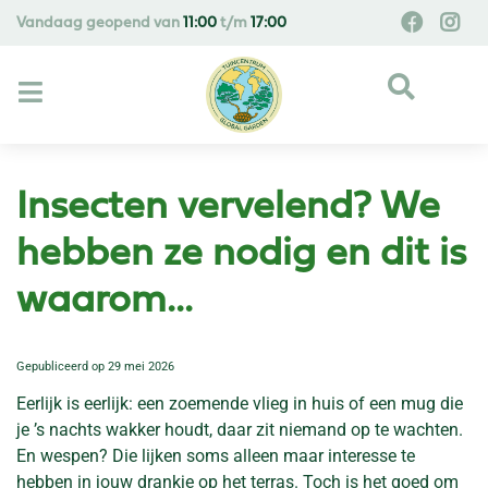
G
Vandaag geopend van
11:00
t/m
17:00
a
n
a
a
r
c
o
Insecten vervelend? We
n
t
hebben ze nodig en dit is
e
waarom...
n
t
Gepubliceerd op
29 mei 2026
Eerlijk is eerlijk: een zoemende vlieg in huis of een mug die
je ’s nachts wakker houdt, daar zit niemand op te wachten.
En wespen? Die lijken soms alleen maar interesse te
hebben in jouw drankje op het terras. Toch is het goed om