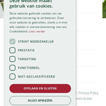
Deze website maakt
Openingstijden
gebruik van cookies.
Maandag
09:00 - 18:00
Deze website gebruikt cookies om uw
Dinsdag
09:00 - 18:00
gebruikerservaring te verbeteren. Door
onze website te gebruiken, stemt u in met
Woensdag
09:00 - 18:00
Klantenservice
alle cookies in overeenstemming met ons
Donderdag
09:00 - 18:00
Service
Cookiebeleid.
Lees verder
Vrijdag
09:00 - 18:00
Assortiment
Zaterdag
09:00 - 17:00
Contact
STRIKT NOODZAKELIJK
Tuincentrum
Zondag
11:00 - 17:00
Global Garden
PRESTATIE
Bekijk onze afwijkende openingstijden >
Hillegommerdijk 554
TARGETING
2136 KX Zwaanshoek
T.
023 584 23 54
FUNCTIONEEL
E.
info@globalgarden.nl
NIET-GECLASSIFICEERD
Nick's Tuincafé:
06-57663460
OPSLAAN EN SLUITEN
©Tuincentrum Global Garden |
|
Huisregels
Privacy Policy
info@nickstuincafe.nl
*
Website design door Buro Brein
Development
Green
ALLES AFWIJZEN
Solutions