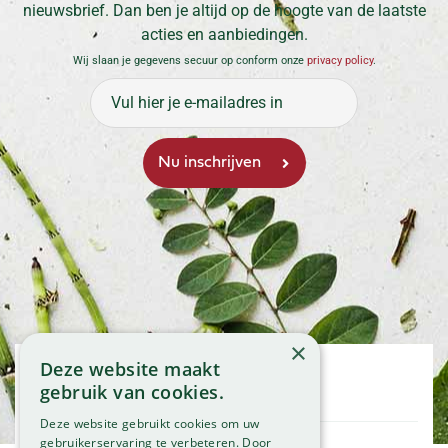
nieuwsbrief. Dan ben je altijd op de hoogte van de laatste
acties en aanbiedingen.
Wij slaan je gegevens secuur op conform onze
privacy policy
.
×
Deze website maakt
Openingstijden
gebruik van cookies.
Maandag
09:00 - 18:00
Deze website gebruikt cookies om uw
Dinsdag
09:00 - 18:00
gebruikerservaring te verbeteren. Door