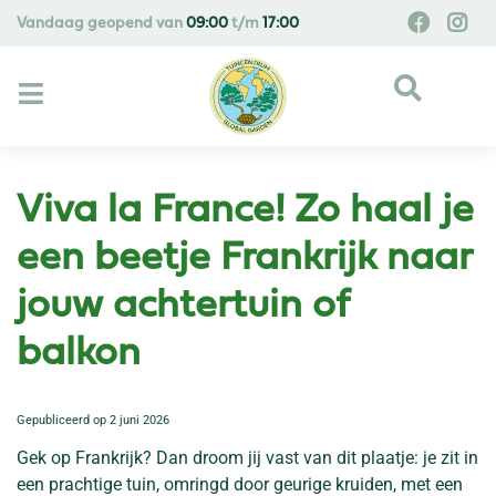
G
Vandaag geopend van
09:00
t/m
17:00
a
n
a
a
r
c
o
Viva la France! Zo haal je
n
t
een beetje Frankrijk naar
e
jouw achtertuin of
n
t
balkon
Gepubliceerd op
2 juni 2026
Gek op Frankrijk? Dan droom jij vast van dit plaatje: je zit in
een prachtige tuin, omringd door geurige kruiden, met een